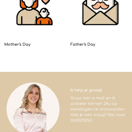
Mother's Day
Father's Day
Ik help je graag!
Stuur een e-mail en ik
probeer binnen 24u op
werkdagen te antwoorden.
Heb je een vraag? Bel naar
0630210762