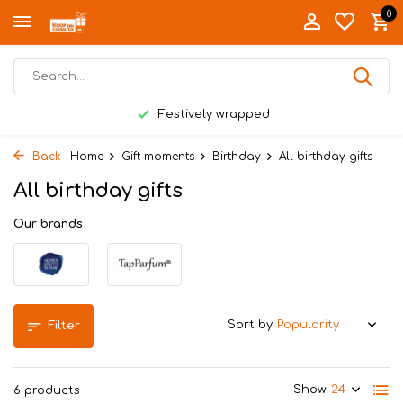
0
Festively wrapped
Back
Home
Gift moments
Birthday
All birthday gifts
All birthday gifts
Our brands
Sort by:
Filter
Show:
6 products