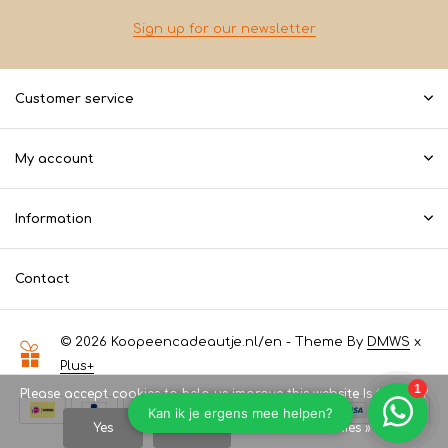
Sign up for our newsletter
Customer service
My account
Information
Contact
© 2026 Koopeencadeautje.nl/en - Theme By
DMWS
x
Plus+
Please accept cookies to help us improve this website Is this OK?
Yes
No
More on cookies »