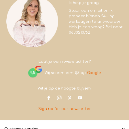
Ik help je graag!
Stuur een e-mail en ik
probeer binnen 24u op
werkdagen te antwoorden.
Heb je een vraag? Bel naar
0630210762
Laat je een review achter?
9,5
Wij scoren een
9,5
op
Google
Wil je op de hoogte blijven?
Sign up for our newsletter