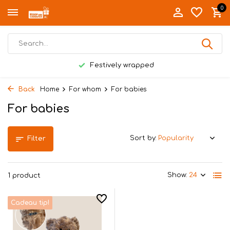
0
Festively wrapped
Back
Home
For whom
For babies
For babies
Sort by:
Filter
Show:
1 product
Cadeau tip!