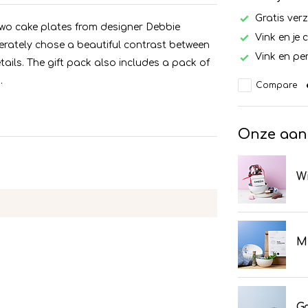
Gratis ver
wo cake plates from designer Debbie
Vink en je 
erately chose a beautiful contrast between
Vink en per
etails. The gift pack also includes a pack of
.
Compare
Onze aan
Wi
Mu
Go