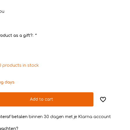
ou
oduct as a gift?:
*
0 products in stock
ng days
Add to cart
teraf betalen
binnen 30 dagen met je Klarna account
rwachten?