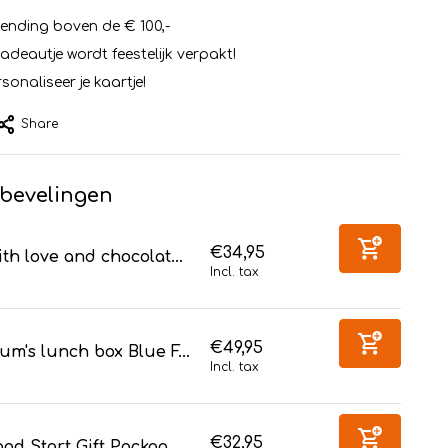
zending boven de € 100,-
cadeautje wordt feestelijk verpakt!
sonaliseer je kaartje!
Share
bevelingen
€34,95
th love and chocolat...
Incl. tax
€49,95
m's lunch box Blue F...
Incl. tax
€32,95
od Start Gift Packag...