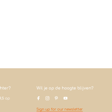
chter?
Wil je op de hoogte blijven?
9,5
op
Sign up for our newsletter