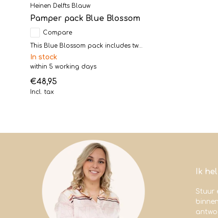
Heinen Delfts Blauw
Pamper pack Blue Blossom
Compare
This Blue Blossom pack includes tw...
In stock
within 5 working days
€48,95
Incl. tax
Ik he
Stuur 
binne
antwoo