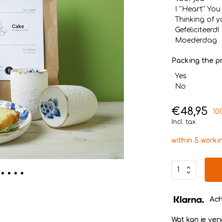
I ''Heart'' You
Thinking of y
Gefeliciteerd!
Moederdag
Packing the pr
Yes
No
€48,95
10
Incl. tax
within 5 worki
Ach
Wat kan je ve