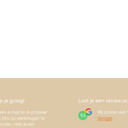
lp je graag!
Laat je een review a
een e-mail en ik probeer
Wij scoren een
9,5
n 24u op werkdagen te
Google
rden. Heb je een