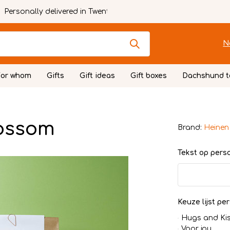
Personally delivered in Twente
N
For whom
Gifts
Gift ideas
Gift boxes
Dachshund t
lossom
Brand:
Heinen
Tekst op persoo
Keuze lijst per
Hugs and Ki
Voor jou