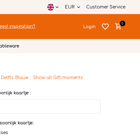
EUR
Customer Service
0
eed inspiration?
Login
ableware
 Delfts Blauw
Show all Gift moments
Create an account
Create an account
nlijk kaartje :
soonlijk kaartje:
sses