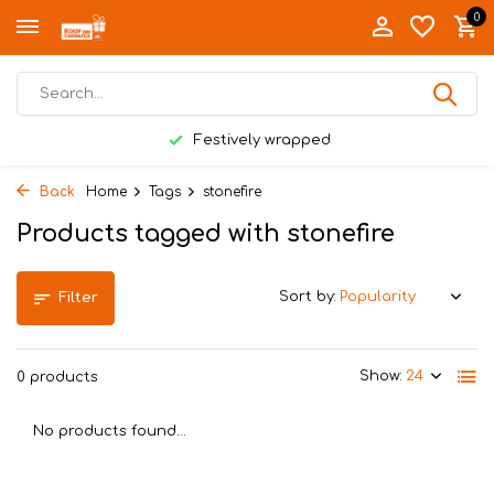
0
Festively wrapped
Back
Home
Tags
stonefire
Products tagged with stonefire
Sort by:
Filter
Show:
0 products
No products found...