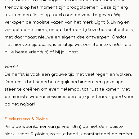
en je hebt een leuk origineel cadeau. Iets wat helemaal
trendy is op het moment zijn droogbloemen. Deze zijn erg
leuk om een finishing touch aan de vaas te geven. Wij
verkopen de mooiste vazen van het merk Light & Living en
zijn dol op het merk, omdat het een tijdloze basiscollectie is,
met daarnaast nieuwe en eigentijdse ontwerpen. Omdat
het merk zo tijdloos is, is er altijd wel een item te vinden die
bij je beste vriend(in) of bij jou past.
Herfst
De herfst is vaak een grauwe tijd met veel regen en wolken.
Daarom is het superbelangrijk om binnen een gezellige
sfeer te creëren om even helemaal tot rust te komen. Met
de mooiste woonaccessoires bereid je je interieur goed voor
op het najaar!
Sierkussens & Plaids
Pimp de woonkamer van je vriend(in) op met de mooiste
sierkussens & plaids, zo zit je heerlijk comfortabel en creëer