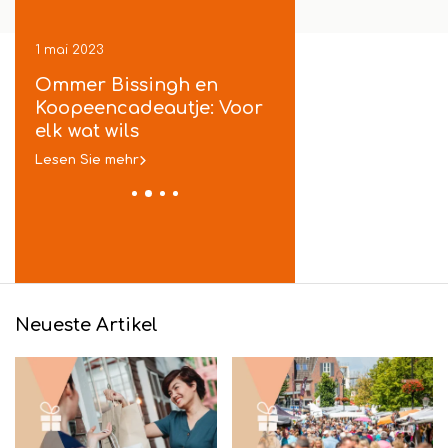
1 mai 2023
1 mai 2023
ek
Ommer Bissingh en
Koopeencadeautje
je
Koopeencadeautje: Voor
gratis inpakservic
t
elk wat wils
in Ommen
Lesen Sie mehr
Lesen Sie mehr
Neueste Artikel