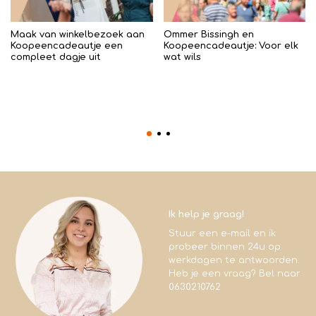
Maak van winkelbezoek aan
Ommer Bissingh en
Koopeencadeautje een
Koopeencadeautje: Voor elk
compleet dagje uit
wat wils
Ik help je graag!
Stuur een e-mail en ik
probeer binnen 24u op
werkdagen te antwoorden.
Heb je een vraag? Bel naar
0630210762