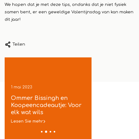
We hopen dat je met deze tips, ondanks dat je niet fysiek
samen bent, er een geweldige Valentijnsdag van kan maken
dit jaar!
Teilen
1 mai 2023
1 mai 2023
ek
Ommer Bissingh en
Koopeencadeautje
je
Koopeencadeautje: Voor
gratis inpakservic
t
elk wat wils
in Ommen
Lesen Sie mehr
Lesen Sie mehr