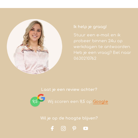
Ik help je graag!
Stuur een e-mail en ik
probeer binnen 24u op
werkdagen te antwoorden.
Heb je een vraag? Bel naar
0630210762
Laat je een review achter?
9,5
Wij scoren een
9,5
op
Google
Wil je op de hoogte blijven?