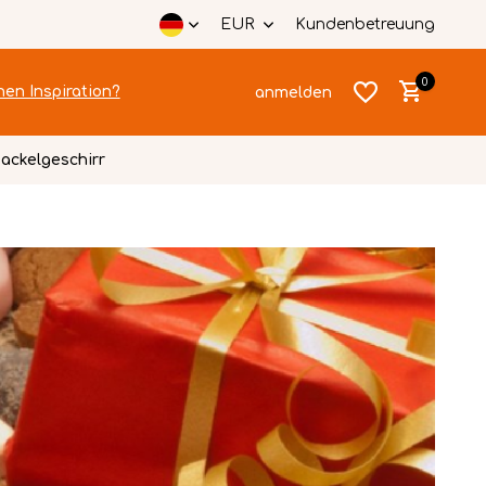
EUR
Kundenbetreuung
0
hen Inspiration?
anmelden
ackelgeschirr
Benutzerkonto
Benutzerkonto
anlegen
anlegen