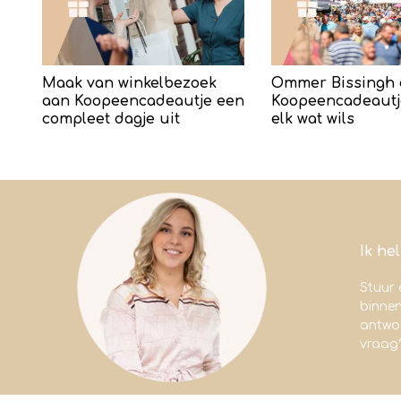
Maak van winkelbezoek
Ommer Bissingh 
aan Koopeencadeautje een
Koopeencadeautj
compleet dagje uit
elk wat wils
Ik he
Stuur 
binne
antwoo
vraag