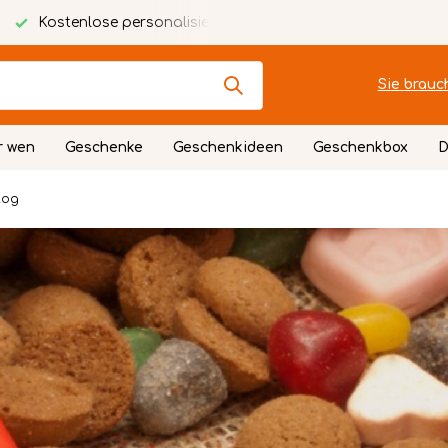
alisierte Karte
Festlich verpackt
Sie brauc
r wen
Geschenke
Geschenkideen
Geschenkbox
D
log