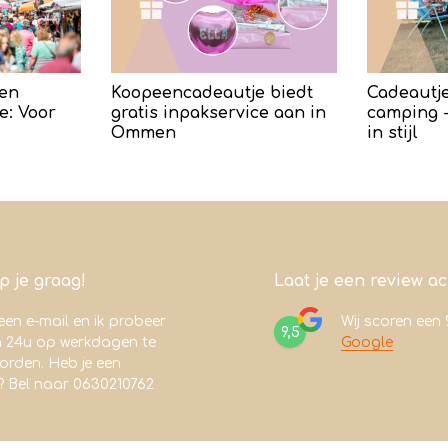
en
Koopeencadeautje biedt
Cadeautje
e: Voor
gratis inpakservice aan in
camping -
Ommen
in stijl
lp je graag!
Laat je een review a
een e-mail en ik probeer
Wij scoren een
9,5
n 24u op werkdagen te
Google
rden. Heb je een
? Bel naar 0630210762