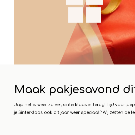
24 april 2023
1 mai 2
Maak pakjesavond dit 
eautje
Cadeautjes voor de
Maa
camping - Vakantie
win
Jaja het is weer zo ver, sinterklaas is terug! Tijd voor 
 aan in
vieren in stijl
Koo
je Sinterklaas ook dit jaar weer speciaal? Wij zetten de leu
een
Lesen Sie mehr
dag