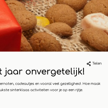
023
1 mai 2023
Teilen
jaar onvergetelijk!
k van
Ommer Bissin
kelbezoek aan
Koopeencadea
pepernoten, cadeautjes en vooral veel gezelligheid. Hoe maak
peencadeautje
Voor elk wat wi
kste sinterklaas activiteiten voor je op een rijtje.
 compleet
Lesen Sie mehr
je uit