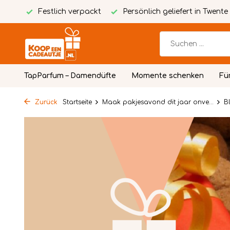
packt
Persönlich geliefert in Twente
Kostenlose person
TapParfum – Damendüfte
Momente schenken
Fü
Zurück
Startseite
Maak pakjesavond dit jaar onve...
B