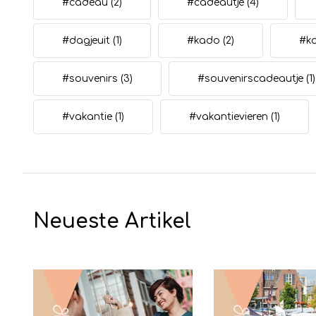
#cadeau
(2)
#cadeautje
(4)
#dagjeuit
(1)
#kado
(2)
#k
#souvenirs
(3)
#souvenirscadeautje
(1)
#vakantie
(1)
#vakantievieren
(1)
Neueste Artikel