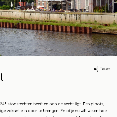
023
1 mai 2023
Teilen
l
k van
Ommer Bissin
kelbezoek aan
Koopeencadea
peencadeautje
Voor elk wat wi
1248 stadsrechten heeft en aan de Vecht ligt. Een plaats,
 compleet
Lesen Sie mehr
ige vakantie in door te brengen. En of je nu wilt weten hoe
je uit