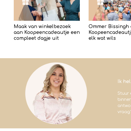
Maak van winkelbezoek
Ommer Bissingh 
aan Koopeencadeautje een
Koopeencadeautj
compleet dagje uit
elk wat wils
Ik he
Stuur 
binne
antwoo
vraag