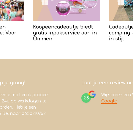
en
Koopeencadeautje biedt
Cadeautje
e: Voor
gratis inpakservice aan in
camping -
Ommen
in stijl
lp je graag!
Laat je een review a
een e-mail en ik probeer
Wij scoren een
9,5
n 24u op werkdagen te
Google
rden. Heb je een
? Bel naar 0630210762