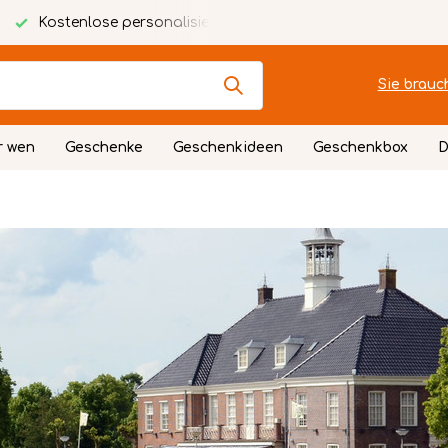
alisierte Karte
Festlich verpackt
Sie brauc
r wen
Geschenke
Geschenkideen
Geschenkbox
D