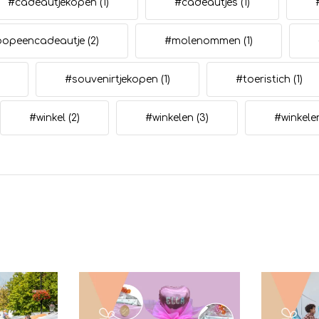
#cadeautjekopen
(1)
#cadeautjes
(1)
oopeencadeautje
(2)
#molenommen
(1)
#souvenirtjekopen
(1)
#toeristich
(1)
#winkel
(2)
#winkelen
(3)
#winkel