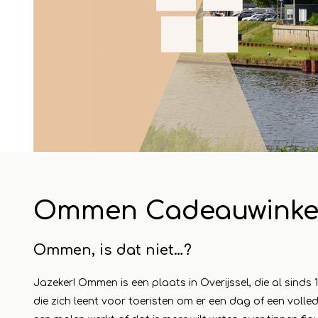
24 april 2023
1 mai 2
Ommen Cadeauwinke
eautje
Cadeautjes voor de
Maa
camping - Vakantie
win
Ommen, is dat niet…?
 aan in
vieren in stijl
Koo
Jazeker! Ommen is een plaats in Overijssel, die al sinds 
een
Lesen Sie mehr
die zich leent voor toeristen om er een dag of een volled
dag