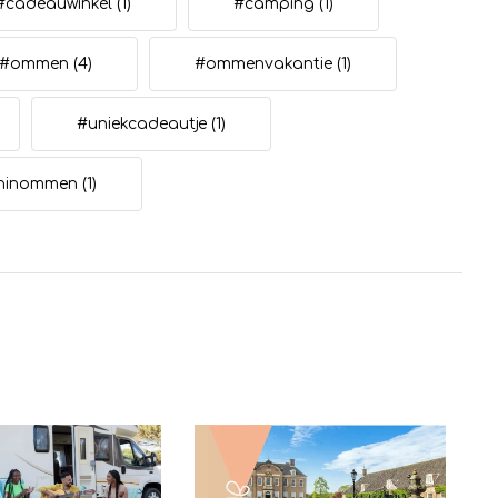
#cadeauwinkel
(1)
#camping
(1)
#ommen
(4)
#ommenvakantie
(1)
#uniekcadeautje
(1)
eninommen
(1)