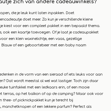
utje zich van andere cadeauwinkels?
pen, die je leuk kunt laten inpakken. Doet
cadeautje doet meer. Zo kun je verschillende kleine
 je kiest voor een compleet pakket in een bepaald thema.
, ook een kaartje toevoegen. Of je laat je cadeaupakket
r een klein waxinelichtje, een vaas, gezellige
fts Blauw of een geboortebeer met een baby naam
denken in de vorm van een sieraad of iets leuks voor aan
n? Dat wordt meestal al wel wat lastiger. Toch zijn daar
euke tuinfakkel met een ledkaars erin, of een mooie
 het terras, op het balkon of op de camping? Maar ook voor
n thee- of picknickpakket kun je terecht bij
, manchetknopen of een lekkere parfum? Perfect als