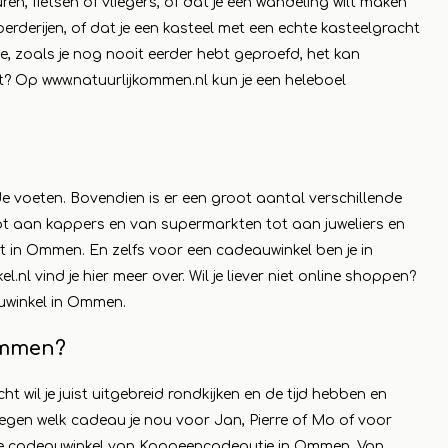
ren, fietsen of vliegers, of dat je een wandeling wilt maken
rderijen, of dat je een kasteel met een echte kasteelgracht
Sie mehr
jsje, zoals je nog nooit eerder hebt geproefd, het kan
at? Op
www.natuurlijkommen.nl
kun je een heleboel
e voeten. Bovendien is er een groot aantal verschillende
t aan kappers en van supermarkten tot aan juweliers en
et in Ommen. En zelfs voor een cadeauwinkel ben je in
l.nl
vind je hier meer over. Wil je liever niet online shoppen?
auwinkel in Ommen.
Ommen?
ht wil je juist uitgebreid rondkijken en de tijd hebben en
rwegen welk cadeau je nou voor Jan, Pierre of Mo of voor
n de cadeauwinkel van Koopeencadeautje in Ommen. Van