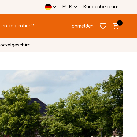
EUR
Kundenbetreuung
0
hen Inspiration?
anmelden
ackelgeschirr
Benutzerkonto
Benutzerkonto
anlegen
anlegen