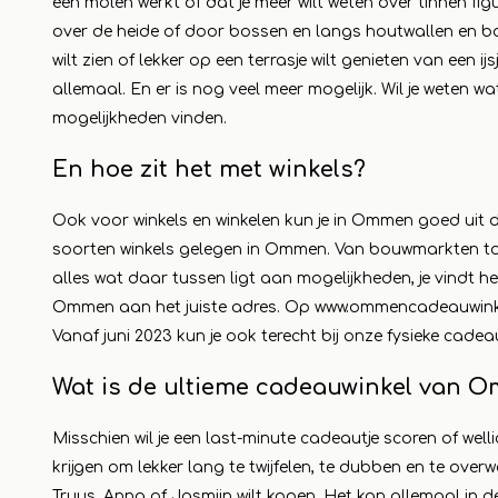
een molen werkt of dat je meer wilt weten over tinnen figu
over de heide of door bossen en langs houtwallen en boe
Lesen 
wilt zien of lekker op een terrasje wilt genieten van een i
allemaal. En er is nog veel meer mogelijk. Wil je weten w
mogelijkheden vinden.
En hoe zit het met winkels?
Ook voor winkels en winkelen kun je in Ommen goed uit d
soorten winkels gelegen in Ommen. Van bouwmarkten to
alles wat daar tussen ligt aan mogelijkheden, je vindt h
Ommen aan het juiste adres. Op
www.ommencadeauwinke
Vanaf juni 2023 kun je ook terecht bij onze fysieke cade
Wat is de ultieme cadeauwinkel van 
Misschien wil je een last-minute cadeautje scoren of wellic
krijgen om lekker lang te twijfelen, te dubben en te ove
Truus, Anna of Jasmijn wilt kopen. Het kan allemaal i