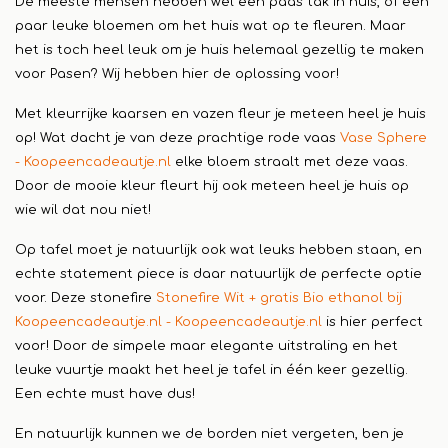
De meeste mensen hebben wel een paas tak in huis, of een
paar leuke bloemen om het huis wat op te fleuren. Maar
het is toch heel leuk om je huis helemaal gezellig te maken
voor Pasen? Wij hebben hier de oplossing voor!
Met kleurrijke kaarsen en vazen fleur je meteen heel je huis
op! Wat dacht je van deze prachtige rode vaas
Vase Sphere
- Koopeencadeautje.nl
elke bloem straalt met deze vaas.
Door de mooie kleur fleurt hij ook meteen heel je huis op
wie wil dat nou niet!
Op tafel moet je natuurlijk ook wat leuks hebben staan, en
echte statement piece is daar natuurlijk de perfecte optie
voor. Deze stonefire
Stonefire Wit + gratis Bio ethanol bij
Koopeencadeautje.nl - Koopeencadeautje.nl
is hier perfect
voor! Door de simpele maar elegante uitstraling en het
leuke vuurtje maakt het heel je tafel in één keer gezellig.
Een echte must have dus!
En natuurlijk kunnen we de borden niet vergeten, ben je