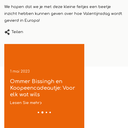
We hopen dat we je met deze kleine feitjes een beetje
inzicht hebben kunnen geven over hoe Valentijnsdag wordt
gevierd in Europa!
Teilen
1 mai 2023
1 mai 2023
ek
Ommer Bissingh en
Koopeencadeautje
je
Koopeencadeautje: Voor
gratis inpakservic
t
elk wat wils
in Ommen
Lesen Sie mehr
Lesen Sie mehr