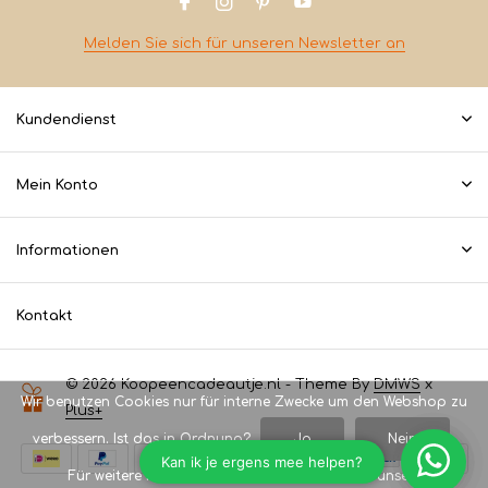
Melden Sie sich für unseren Newsletter an
Kundendienst
Mein Konto
Informationen
Kontakt
© 2026 Koopeencadeautje.nl - Theme By
DMWS
x
Wir benutzen Cookies nur für interne Zwecke um den Webshop zu
Plus+
verbessern. Ist das in Ordnung?
Ja
Nein
Für weitere Informationen beachten Sie bitte unsere