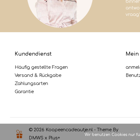
binne
antwoo
vraag
Kundendienst
Mein
Häufig gestellte Fragen
anmel
Versand & Rückgabe
Benut
Zahlungsarten
Garantie
© 2026 Koopeencadeautje.nl - Theme By
Wir benutzen Cookies nur f
DMWS
x
Plus+