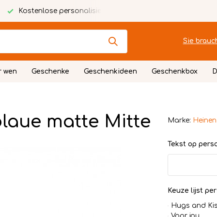
rsonalisierte Karte
Festlich verpackt
Sie brauc
r wen
Geschenke
Geschenkideen
Geschenkbox
D
laue matte Mitte
Marke:
Heinen
Tekst op persoo
Keuze lijst per
Hugs and Ki
Voor jou