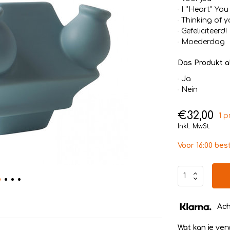
I ''Heart'' You
Thinking of y
Gefeliciteerd!
Moederdag
Das Produkt a
Ja
Nein
€32,00
1 p
Inkl. MwSt.
Voor 16:00 bes
Ach
Wat kan je ve