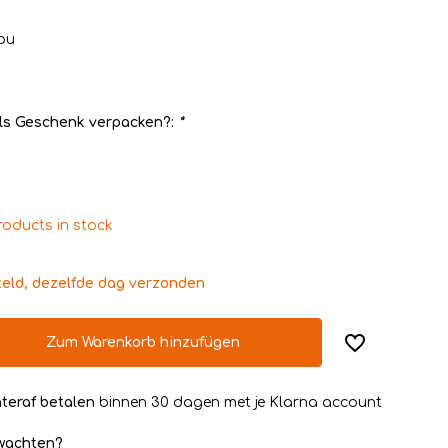
ou
ls Geschenk verpacken?:
*
roducts in stock
teld, dezelfde dag verzonden
Zum Warenkorb hinzufügen
teraf betalen
binnen 30 dagen met je Klarna account
rwachten?