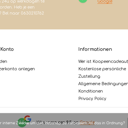
n 24u op werkdagen te
Google
rden. Heb je een
? Bel naar 0630210762
 Konto
Informationen
den
Wer ist Koopeencadeaut
zerkonto anlegen
Kostenlose persönliche
Zustellung
Allgemeine Bedingunge
Konditionen
Privacy Policy
9,5
Wij scoren een
9,5
op
Google
ür interne Zwecke um den Webshop zu verbessern. Ist das in Ordnung?