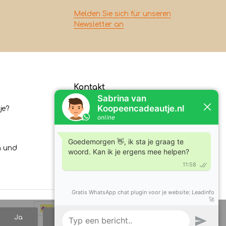
Melden Sie sich für unseren
Newsletter an
Kontakt
je?
Koopeencadeautje.nl
Varsenerstraat 4
7731DC Ommen
n und
Tel:
+31630210762
E-Mail:
klantenservice@koopeencadeautje.nl
Ja
Nein