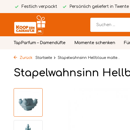
verpackt
Persönlich geliefert in Twente
Kostenlose pe
TapParfum – Damendüfte
Momente schenken
Fü
Zurück
Startseite
Stapelwahnsinn Hellblaue matte...
Stapelwahnsinn Hellb