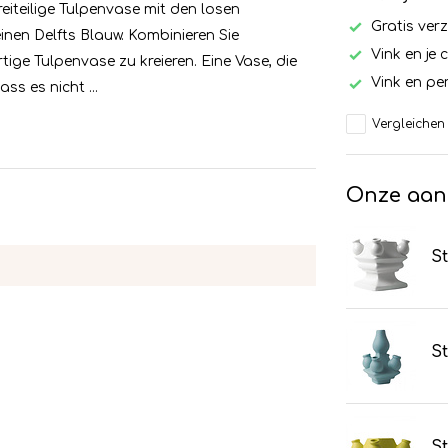
reiteilige Tulpenvase mit den losen
Gratis ver
nen Delfts Blauw. Kombinieren Sie
Vink en je 
ige Tulpenvase zu kreieren. Eine Vase, die
Vink en per
ss es nicht ...
Vergleichen
Onze aan
St
St
S