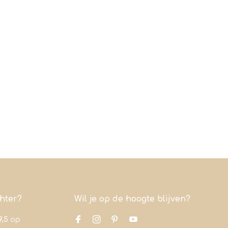
chter?
Wil je op de hoogte blijven?
9,5
op