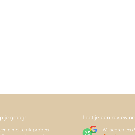
lp je graag!
Laat je een review a
een e-mail en ik probeer
Wij scoren een
9,5