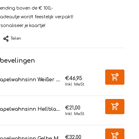
zending boven de € 100,-
cadeautje wordt feestelijk verpakt!
sonaliseer je kaartje!
Teilen
bevelingen
€46,95
apelwahnsinn Weißer ...
Inkl. MwSt.
€21,00
apelwahnsinn Hellbla...
Inkl. MwSt.
€32,00
tapelwahnsinn Gelbe M...