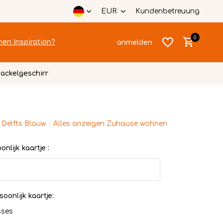
EUR
Kundenbetreuung
0
hen Inspiration?
anmelden
ackelgeschirr
 Delfts Blauw
Alles anzeigen Zuhause wohnen
Benutzerkonto
Benutzerkonto
anlegen
nlijk kaartje :
anlegen
soonlijk kaartje:
sses