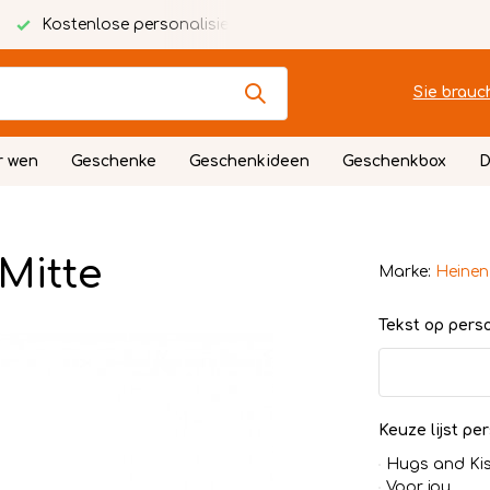
Kostenlose personalisierte Karte
Festlich verpackt
Sie brauc
r wen
Geschenke
Geschenkideen
Geschenkbox
D
Mitte
Marke:
Heinen
Tekst op persoo
Keuze lijst per
Hugs and Ki
Voor jou