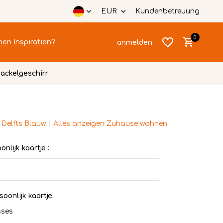
EUR
Kundenbetreuung
0
hen Inspiration?
anmelden
ackelgeschirr
 Delfts Blauw
Alles anzeigen Zuhause wohnen
Benutzerkonto
Benutzerkonto
anlegen
nlijk kaartje :
anlegen
soonlijk kaartje:
sses