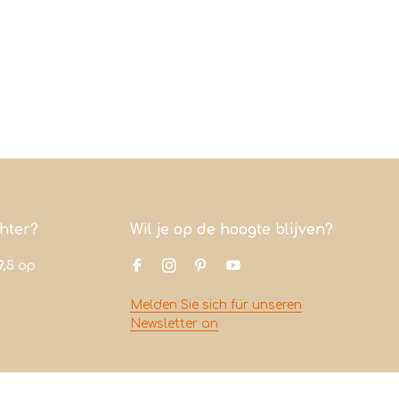
chter?
Wil je op de hoogte blijven?
9,5
op
Melden Sie sich für unseren
Newsletter an