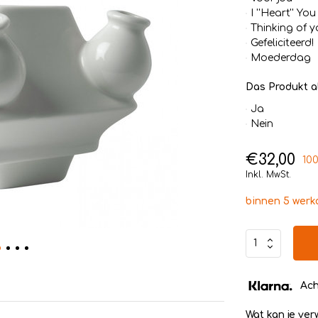
I ''Heart'' You
Thinking of y
Gefeliciteerd!
Moederdag
Das Produkt a
Ja
Nein
€32,00
100
Inkl. MwSt.
binnen 5 wer
Ach
Wat kan je ve