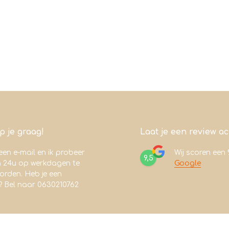
lp je graag!
Laat je een review a
een e-mail en ik probeer
Wij scoren een
9,5
n 24u op werkdagen te
Google
rden. Heb je een
? Bel naar 0630210762