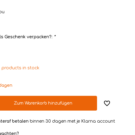
ou
ls Geschenk verpacken?:
*
 products in stock
kdagen
Zum Warenkorb hinzufügen
teraf betalen
binnen 30 dagen met je Klarna account
rwachten?