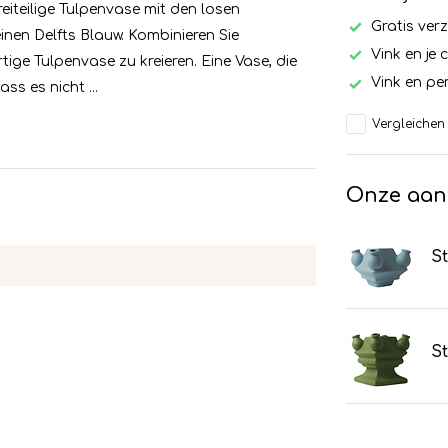
reiteilige Tulpenvase mit den losen
Gratis ver
nen Delfts Blauw. Kombinieren Sie
Vink en je 
ige Tulpenvase zu kreieren. Eine Vase, die
Vink en per
ss es nicht ...
Vergleichen
Onze aan
St
St