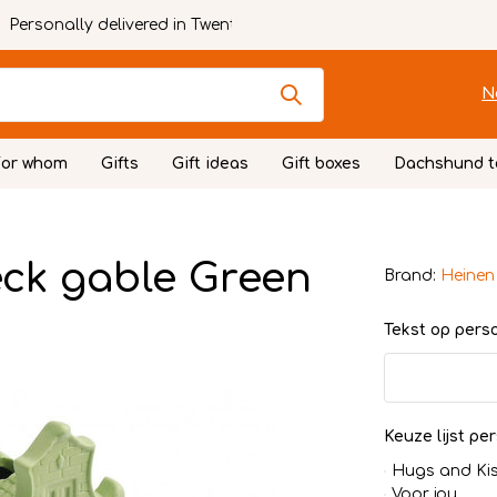
Personally delivered in Twente
N
For whom
Gifts
Gift ideas
Gift boxes
Dachshund t
eck gable Green
Brand:
Heinen
Tekst op persoo
Keuze lijst per
Hugs and Ki
Voor jou