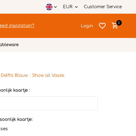
EUR
Customer Service
0
eed inspiration?
Login
ableware
 Delfts Blauw
Show all Vases
Create an account
Create an account
nlijk kaartje :
soonlijk kaartje:
sses