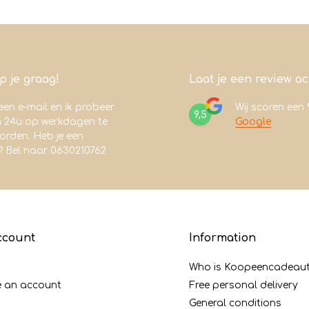
lp je graag!
Laat je een review a
een e-mail en ik probeer
Wij scoren een
9,5
n 24u op werkdagen te
Google
rden. Heb je een
? Bel naar 0630210762
ccount
Information
Who is Koopeencadeaut
e an account
Free personal delivery
General conditions