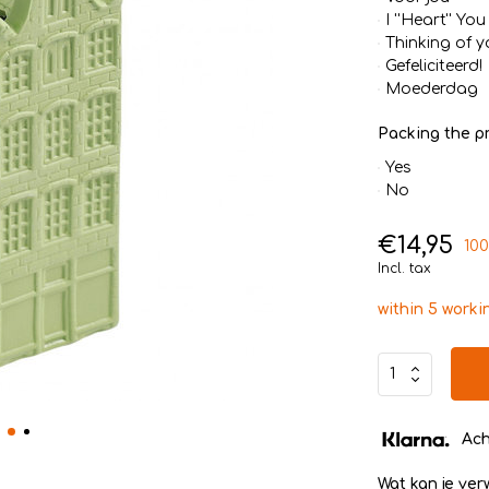
I ''Heart'' You
Thinking of y
Gefeliciteerd!
Moederdag
Packing the pr
Yes
No
€14,95
100
Incl. tax
within 5 worki
Ach
Wat kan je ve