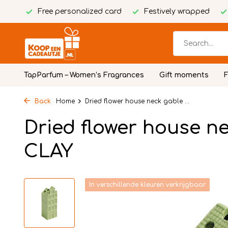
Free personalized card
Festively wrapped
TapParfum – Women’s Fragrances
Gift moments
Back
Home
Dried flower house neck gable ...
Dried flower house n
CLAY
In verschillende kleuren verkrijgbaar