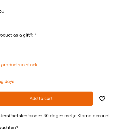
ou
oduct as a gift?:
*
 products in stock
ng days
Add to cart
teraf betalen
binnen 30 dagen met je Klarna account
rwachten?