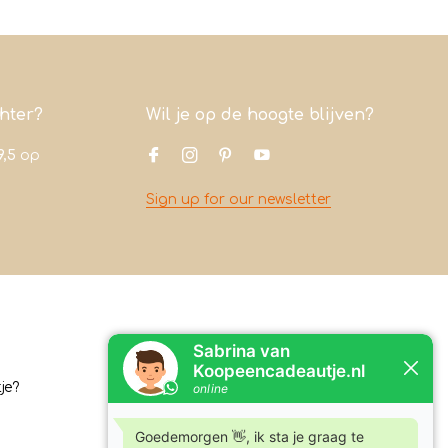
chter?
Wil je op de hoogte blijven?
9,5
op
Sign up for our newsletter
Contact
je?
Koopeencadeautje.nl
Varsenerstraat 4
7731DC Ommen