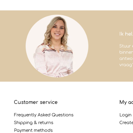
Ik he
Stuur 
binne
antwoo
vraag
Customer service
My a
Frequently Asked Questions
Login
Shipping & returns
Creat
Payment methods