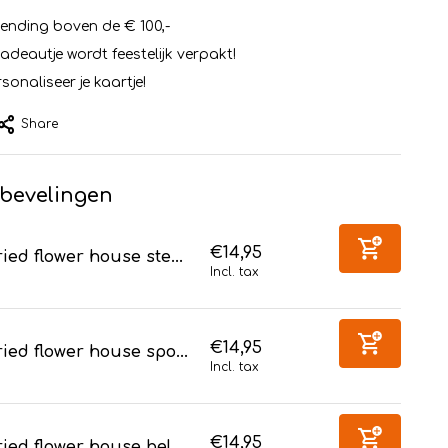
zending boven de € 100,-
cadeautje wordt feestelijk verpakt!
sonaliseer je kaartje!
Share
bevelingen
€14,95
ied flower house ste...
Incl. tax
€14,95
ied flower house spo...
Incl. tax
€14,95
ied flower house bel...