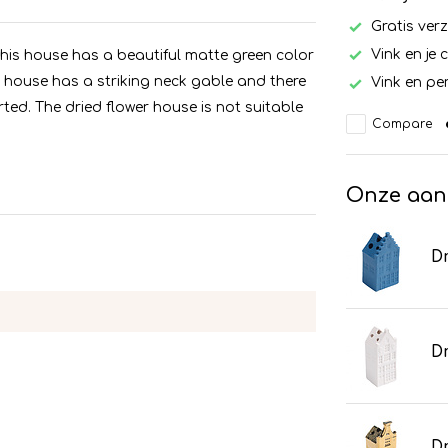
Gratis ver
Vink en je 
 This house has a beautiful matte green color
 house has a striking neck gable and there
Vink en per
rted. The dried flower house is not suitable
Compare
Onze aan
Dr
Dr
Dr