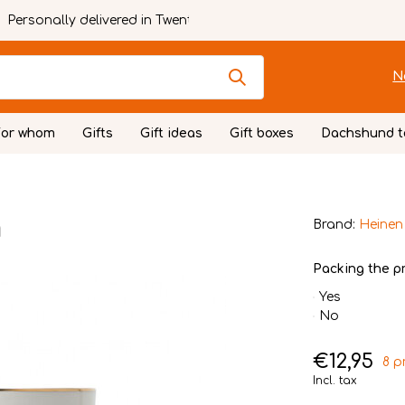
Personally delivered in Twente
N
For whom
Gifts
Gift ideas
Gift boxes
Dachshund t
n
Brand:
Heinen
Packing the pr
Yes
No
€12,95
8 p
Incl. tax