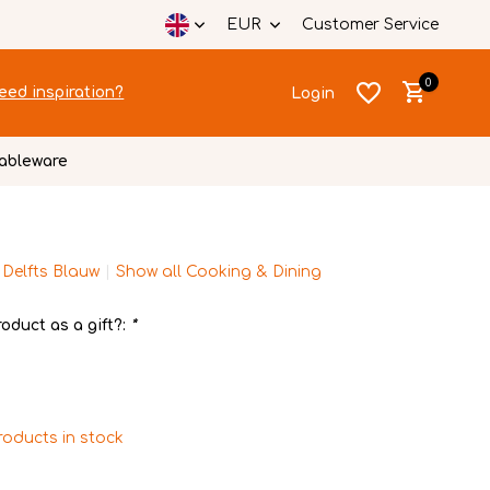
EUR
Customer Service
0
eed inspiration?
Login
ableware
 Delfts Blauw
Show all Cooking & Dining
Create an account
Create an account
oduct as a gift?:
*
roducts in stock