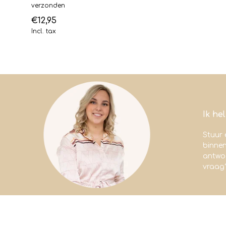
verzonden
€12,95
Incl. tax
Ik he
Stuur 
binne
antwoo
vraag