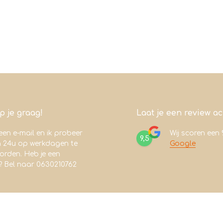
lp je graag!
Laat je een review a
een e-mail en ik probeer
Wij scoren een
9,5
n 24u op werkdagen te
Google
rden. Heb je een
? Bel naar 0630210762