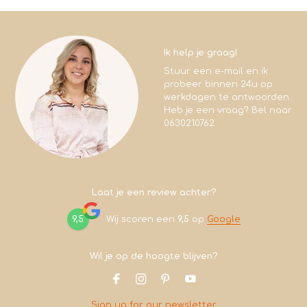
Ik help je graag!
Stuur een e-mail en ik
probeer binnen 24u op
werkdagen te antwoorden.
Heb je een vraag? Bel naar
0630210762
Laat je een review achter?
9,5
Wij scoren een
9,5
op
Google
Wil je op de hoogte blijven?
Sign up for our newsletter