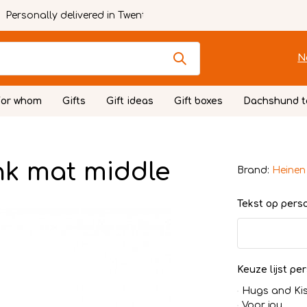
Personally delivered in Twente
N
For whom
Gifts
Gift ideas
Gift boxes
Dachshund t
nk mat middle
Brand:
Heinen
Tekst op persoo
Keuze lijst per
Hugs and Ki
Voor jou