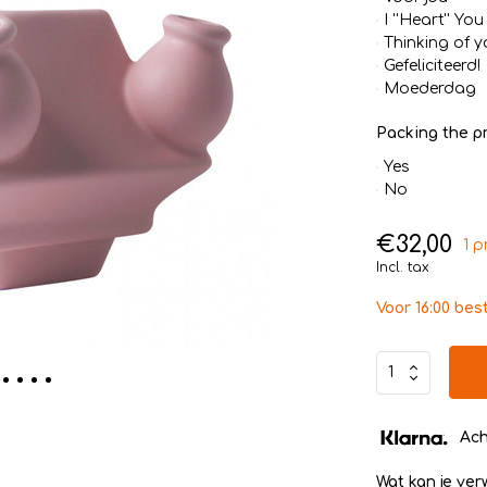
I ''Heart'' You
Thinking of y
Gefeliciteerd!
Moederdag
Packing the pr
Yes
No
€32,00
1 p
Incl. tax
Voor 16:00 bes
Ach
Wat kan je ve