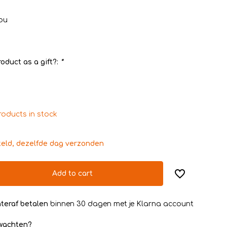
ou
oduct as a gift?:
*
roducts in stock
teld, dezelfde dag verzonden
Add to cart
teraf betalen
binnen 30 dagen met je Klarna account
rwachten?