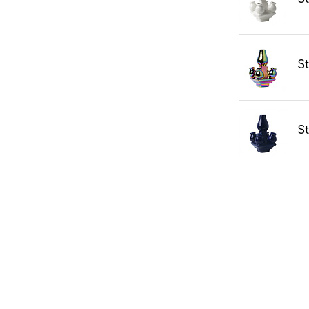
St
St