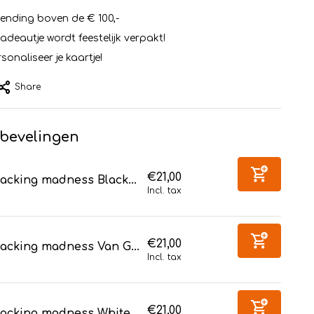
zending boven de € 100,-
cadeautje wordt feestelijk verpakt!
sonaliseer je kaartje!
Share
bevelingen
€21,00
acking madness Black...
Incl. tax
€21,00
acking madness Van G...
Incl. tax
€21,00
acking madness White...