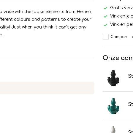
Gratis ver
ip vase with the loose elements from Heinen
Vink en je 
fferent colours and patterns to create your
Vink en per
lity! Just when you think it can't get any
...
Compare
Onze aan
St
St
St