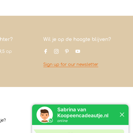
chter?
Wil je op de hoogte blijven?
9,5
op
Sign up for our newsletter
Contact
je?
Koopeencadeautje.nl
Varsenerstraat 4