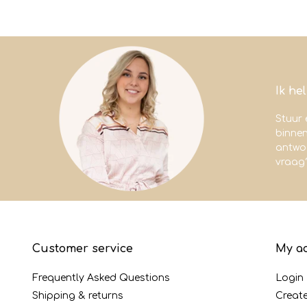
Ik he
Stuur 
binne
antwoo
vraag
Customer service
My a
Frequently Asked Questions
Login
Shipping & returns
Creat