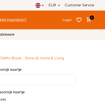
EUR
Customer Service
0
eed inspiration?
Login
ableware
 Delfts Blauw
Show all Home & Living
Create an account
Create an account
nlijk kaartje :
soonlijk kaartje:
sses