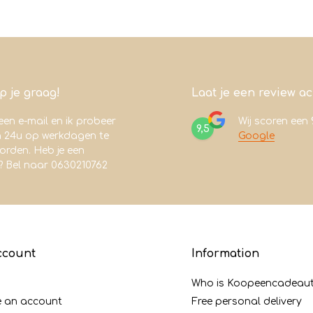
lp je graag!
Laat je een review a
een e-mail en ik probeer
Wij scoren een
9,5
n 24u op werkdagen te
Google
rden. Heb je een
? Bel naar 0630210762
ccount
Information
Who is Koopeencadeaut
e an account
Free personal delivery