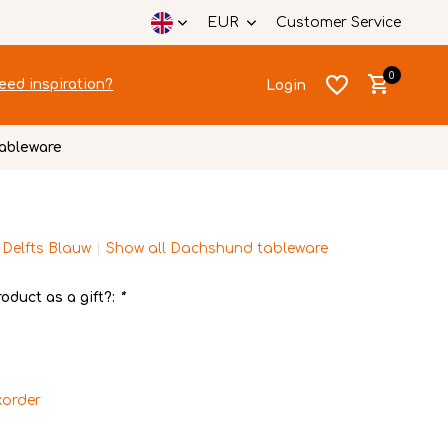
EUR
Customer Service
0
eed inspiration?
Login
ableware
 Delfts Blauw
Show all Dachshund tableware
Create an account
Create an account
oduct as a gift?:
*
order