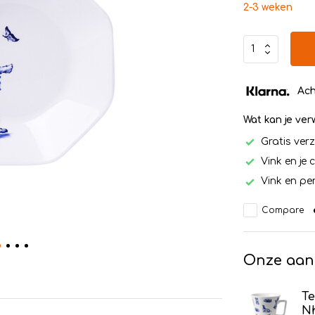
2-3 weken
Ach
Wat kan je ve
Gratis ver
Vink en je 
Vink en per
Compare
Onze aan
T
Nh