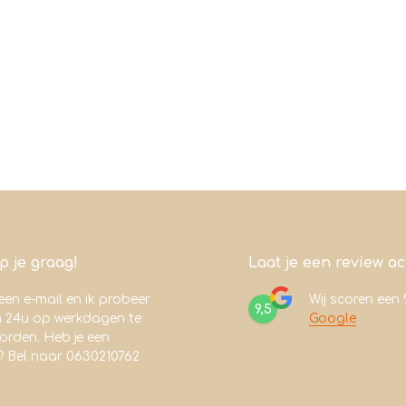
lp je graag!
Laat je een review a
een e-mail en ik probeer
Wij scoren een
9,5
n 24u op werkdagen te
Google
rden. Heb je een
? Bel naar 0630210762