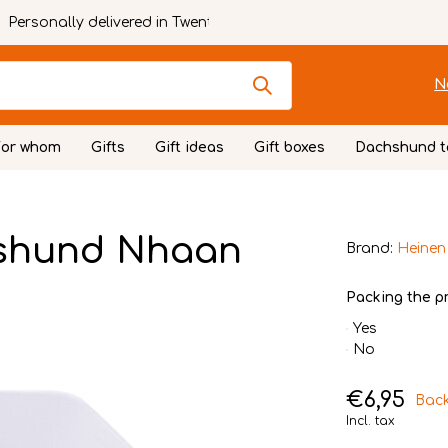
Personally delivered in Twente
N
For whom
Gifts
Gift ideas
Gift boxes
Dachshund t
hshund Nhaan
Brand:
Heinen
Packing the pr
Yes
No
€6,95
Back
Incl. tax