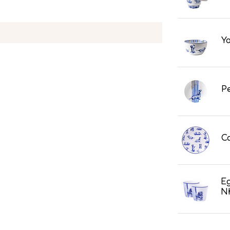
Yo
Pe
C
E
Nh