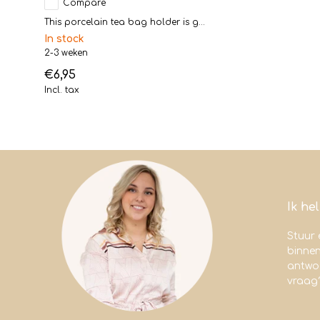
Compare
This porcelain tea bag holder is g...
In stock
2-3 weken
€6,95
Incl. tax
Ik he
Stuur 
binne
antwoo
vraag