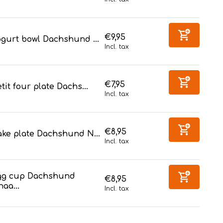
€9,95
gurt bowl Dachshund ...
Incl. tax
€7,95
tit four plate Dachs...
Incl. tax
€8,95
ake plate Dachshund N...
Incl. tax
gg cup Dachshund
€8,95
aa...
Incl. tax