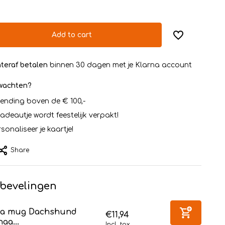
Add to cart
teraf betalen
binnen 30 dagen met je Klarna account
rwachten?
zending boven de € 100,-
cadeautje wordt feestelijk verpakt!
sonaliseer je kaartje!
Share
bevelingen
ea mug Dachshund
€11,94
aa...
Incl. tax