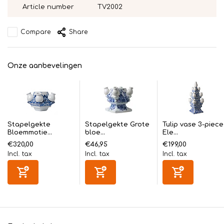
Article number
TV2002
Compare
Share
Onze aanbevelingen
Stapelgekte
Stapelgekte Grote
Tulip vase 3-piece
Bloemmotie...
bloe...
Ele...
€320,00
€46,95
€199,00
Incl. tax
Incl. tax
Incl. tax