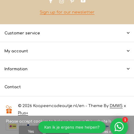
Sign up for our newsletter
Customer service
My account
Information
Contact
© 2026 Koopeencadeautje.nl/en - Theme By
DMWS
x
Plus+
Please accept cookies to help us improve this website Is this OK?
Yes
No
More on cookies »