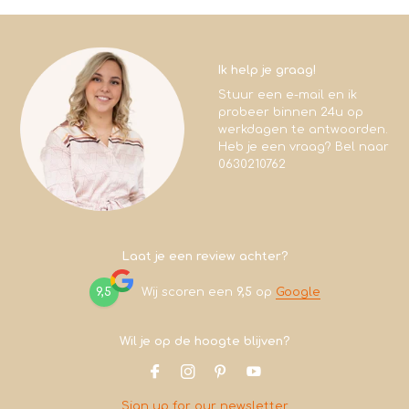
Ik help je graag!
Stuur een e-mail en ik
probeer binnen 24u op
werkdagen te antwoorden.
Heb je een vraag? Bel naar
0630210762
Laat je een review achter?
9,5
Wij scoren een
9,5
op
Google
Wil je op de hoogte blijven?
Sign up for our newsletter