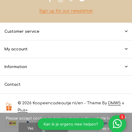
Sign up for our newsletter
Customer service
My account
Information
Contact
© 2026 Koopeencadeautje.nl/en - Theme By
DMWS
x
Plus+
Please accept cookies to help us improve this website Is this OK?
Yes
No
More on cookies »