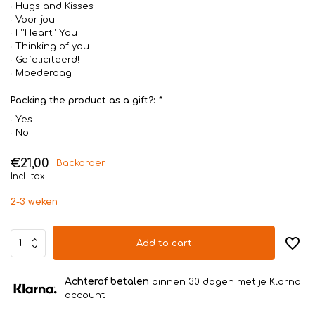
Hugs and Kisses
Voor jou
I ''Heart'' You
Thinking of you
Gefeliciteerd!
Moederdag
Packing the product as a gift?:
*
Yes
No
€21,00
Backorder
Incl. tax
2-3 weken
Add to cart
Achteraf betalen
binnen 30 dagen met je Klarna
account