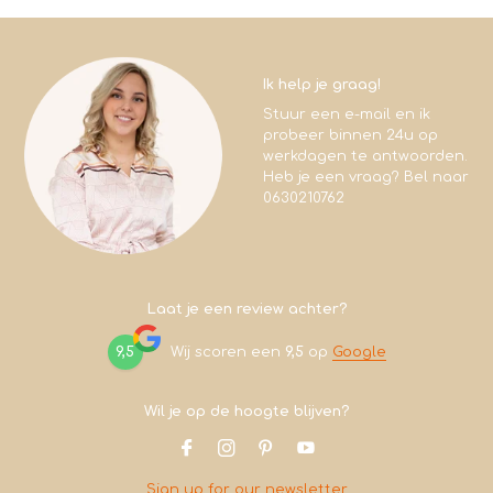
Ik help je graag!
Stuur een e-mail en ik
probeer binnen 24u op
werkdagen te antwoorden.
Heb je een vraag? Bel naar
0630210762
Laat je een review achter?
9,5
Wij scoren een
9,5
op
Google
Wil je op de hoogte blijven?
Sign up for our newsletter