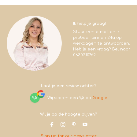
Ik help je graag!
Stuur een e-mail en ik
probeer binnen 24u op
werkdagen te antwoorden.
Heb je een vraag? Bel naar
0630210762
Laat je een review achter?
9,5
Wij scoren een
9,5
op
Google
Wil je op de hoogte blijven?
Sign up for our newsletter