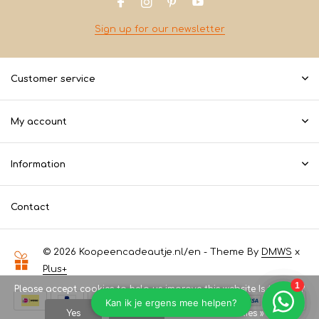
Sign up for our newsletter
Customer service
My account
Information
Contact
© 2026 Koopeencadeautje.nl/en - Theme By
DMWS
x
Plus+
Please accept cookies to help us improve this website Is this OK?
Yes
No
More on cookies »