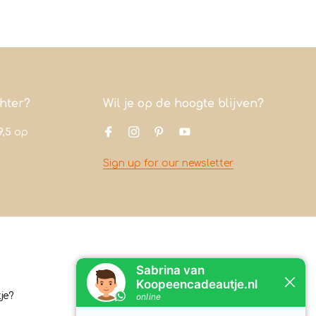
chter?
Wil je op de hoogte blijven?
9,5
op
Sign up for our newsletter
Contact
je?
Koopeencadeautje.nl
Varsenerstraat 4