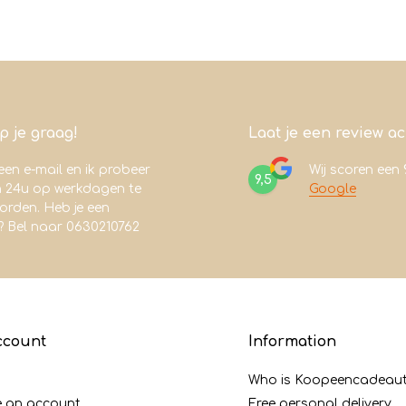
lp je graag!
Laat je een review a
een e-mail en ik probeer
Wij scoren een
9,5
n 24u op werkdagen te
Google
rden. Heb je een
? Bel naar 0630210762
ccount
Information
Who is Koopeencadeaut
e an account
Free personal delivery