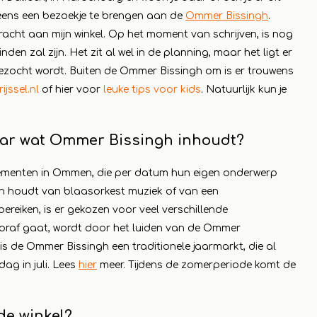
 eens een bezoekje te brengen aan de
Ommer Bissingh
.
ore
acht aan mijn winkel. Op het moment van schrijven, is nog
en zal zijn. Het zit al wel in de planning, maar het ligt er
ezocht wordt. Buiten de Ommer Bissingh om is er trouwens
jssel.nl
of hier voor
leuke tips voor kids
. Natuurlijk kun je
aar wat Ommer Bissingh inhoudt?
ementen in Ommen, die per datum hun eigen onderwerp
en houdt van blaasorkest muziek of van een
reiken, is er gekozen voor veel verschillende
raf gaat, wordt door het luiden van de Ommer
 de Ommer Bissingh een traditionele jaarmarkt, die al
ag in juli. Lees
hier
meer. Tijdens de zomerperiode komt de
de winkel?