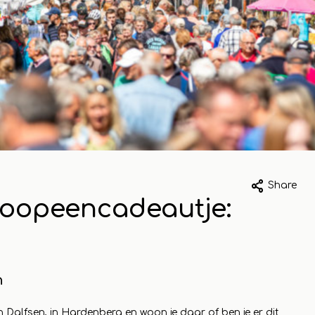
023
1 may 2023
Share
oopeencadeautje:
k van
Koopeencadea
kelbezoek aan
biedt gratis
peencadeautje
inpakservice a
h
 compleet
Ommen
je uit
n Dalfsen, in Hardenberg en woon je daar of ben je er dit
Read more