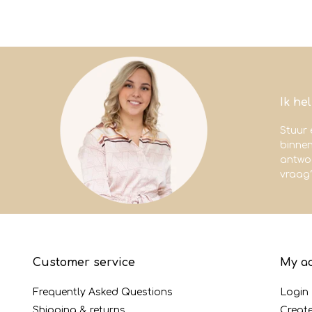
Ik he
Stuur 
binne
antwoo
vraag
Customer service
My a
Frequently Asked Questions
Login
Shipping & returns
Creat