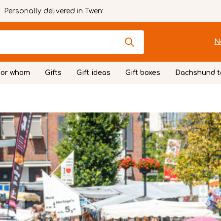
Personally delivered in Twente
N
For whom
Gifts
Gift ideas
Gift boxes
Dachshund t
g