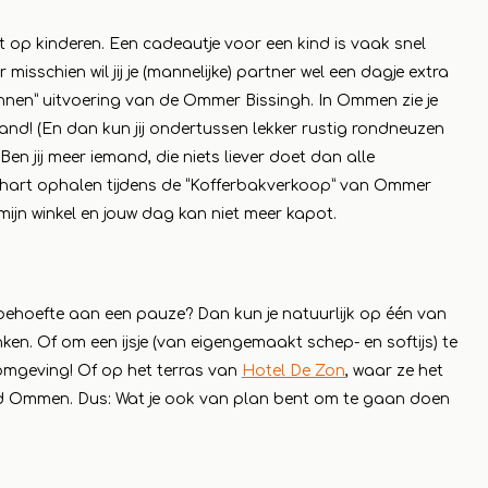
t op kinderen. Een cadeautje voor een kind is vaak snel
sschien wil jij je (mannelijke) partner wel een dagje extra
en” uitvoering van de Ommer Bissingh. In Ommen zie je
d! (En dan kun jij ondertussen lekker rustig rondneuzen
Ben jij meer iemand, die niets liever doet dan alle
je hart ophalen tijdens de “Kofferbakverkoop” van Ommer
 mijn winkel en jouw dag kan niet meer kapot.
behoefte aan een pauze? Dan kun je natuurlijk op één van
nken. Of om een ijsje (van eigengemaakt schep- en softijs) te
omgeving! Of op het terras van
Hotel De Zon
, waar ze het
rond Ommen. Dus: Wat je ook van plan bent om te gaan doen