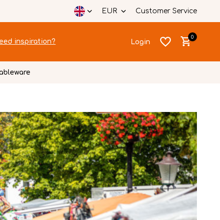
EUR
Customer Service
0
eed inspiration?
Login
ableware
Create an account
Create an account