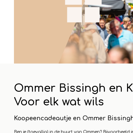
24 april 2023
1 may 2
Ommer Bissingh en K
eautje
Cadeautjes voor de
Maa
Voor elk wat wils
camping - Vakantie
win
 aan in
vieren in stijl
Koo
Koopeencadeautje en Ommer Bissing
een
Read more
dag
Ben je (toevallig) in de buurt van Ommen? Bijvoorbeeld i