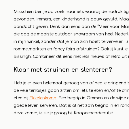
Misschien ben je op zoek naar iets waarbij de nadruk lig
gevonden. Immers, een kinderhand is gauw gevuld. Maar mi
aandacht geven. Denk dan eens aan de “Meer voor Mann
die dag de mooiste outdoor showroom van heel Nederlan
in mijn winkel, zonder dat je man zich hoeft te vervelen…) 
rommelmarkten en fancy fairs afstruinen? Ook jij kunt 
Bissingh. Combineer dit eens met iets nieuws of retro uit
Klaar met struinen en slenteren?
Heb je er even helemaal genoeg van of heb je dringend 
de vele terrasjes gaan zitten om iets te eten en/of te dri
eten bij
Ekkelenkamp
: Een begrip in Ommen en de wijde 
goede leven serveren. Dat is al net zo’n begrip in en 
deze zomer, ik zie je graag bij Koopeencadeautje!