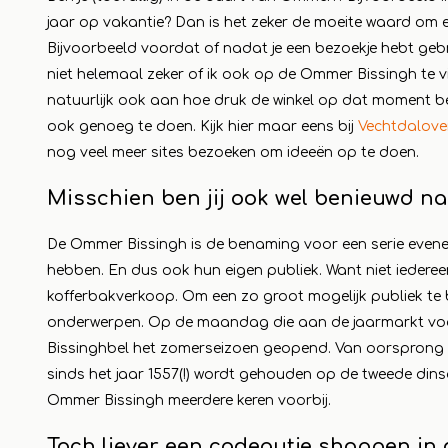
jaar op vakantie? Dan is het zeker de moeite waard om
Read m
Bijvoorbeeld voordat of nadat je een bezoekje hebt gebr
niet helemaal zeker of ik ook op de Ommer Bissingh te vind
natuurlijk ook aan hoe druk de winkel op dat moment b
ook genoeg te doen. Kijk hier maar eens bij
Vechtdaloveri
nog veel meer sites bezoeken om ideeën op te doen.
Misschien ben jij ook wel benieuwd n
De Ommer Bissingh is de benaming voor een serie even
hebben. En dus ook hun eigen publiek. Want niet iedere
kofferbakverkoop. Om een zo groot mogelijk publiek te be
onderwerpen. Op de maandag die aan de jaarmarkt voo
Bissinghbel het zomerseizoen geopend. Van oorsprong is
sinds het jaar 1557(!) wordt gehouden op de tweede dinsd
Ommer Bissingh meerdere keren voorbij.
Toch liever een cadeautje shoppen in 