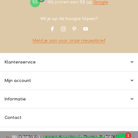
9,5
Wij scoren een
9,5
op
Google
Wil je op de hoogte blijven?
Meld je aan voor onze nieuwsbrief
Klantenservice
Mijn account
Informatie
Contact
Wij slaan cookies op om onze website te verbeteren. Is dat
© 2026 Koopeencadeautje.nl - Theme By
DMWS
x