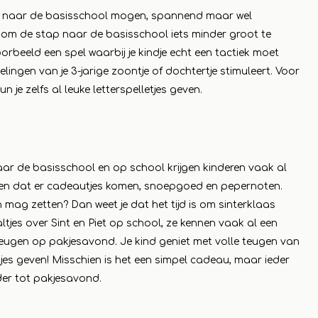
ze naar de basisschool mogen, spannend maar wel
n om de stap naar de basisschool iets minder groot te
beeld een spel waarbij je kindje echt een tactiek moet
ingen van je 3-jarige zoontje of dochtertje stimuleert. Voor
n je zelfs al leuke letterspelletjes geven.
naar de basisschool en op school krijgen kinderen vaak al
oren dat er cadeautjes komen, snoepgoed en pepernoten.
n mag zetten? Dan weet je dat het tijd is om sinterklaas
tjes over Sint en Piet op school, ze kennen vaak al een
heugen op pakjesavond. Je kind geniet met volle teugen van
tjes geven! Misschien is het een simpel cadeau, maar ieder
der tot pakjesavond.