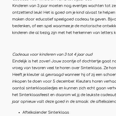
Kinderen van 3 jaar moeten nog eventjes wachten tot 
ontzettend leuk! Het is goed om je kind alvast te helpe
maken door educatief speelgoed cadeau te geven. Bijvoor
bedenken, of een spel waarmee je de motorische ontwikkel
kinderen die al bezig zijn met het herkennen van letters ku
Cadeaus voor kinderen van 3 tot 4 jaar oud
Eindelijk is het zover! Jouw zoontje of dochtertje gaat 
vroeg van tevoren veel te horen over Sinterklaas. Ze h
Heeft je kleuter al gevraagd wanneer hij of zij een schoe
inkopen te doen voor 5 december. Kleuters horen verhaal
aantal sinterklaasliedjes en kunnen zich echt gaan ver
het Sinterklaasfeest en daarom wil jij de leukste cadeau
jaar opnieuw valt deze goed in de smaak: de aftelkalen
Aftelkalender Sinterklaas