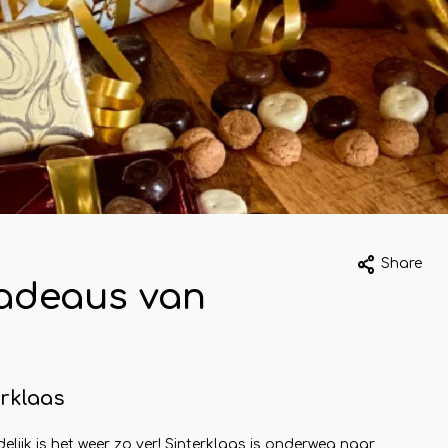
023
1 may 2023
Share
cadeaus van
k van
Ommer Bissin
kelbezoek aan
Koopeencadea
peencadeautje
Voor elk wat wi
rklaas
 compleet
Read more
je uit
lijk is het weer zo ver! Sinterklaas is onderweg naar