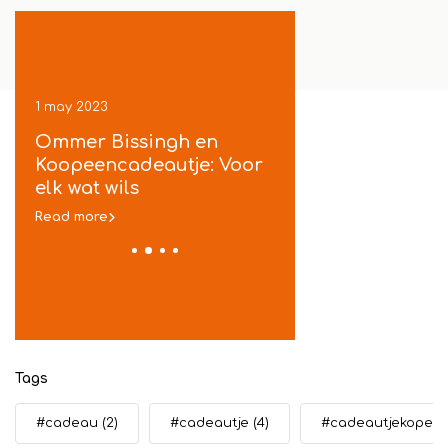
1 may 2023
1 may 2023
ek
Ommer Bissingh en
Koopeencadeautje
je
Koopeencadeautje: Voor
gratis inpakservic
t
elk wat wils
in Ommen
Read more
Read more
Tags
#cadeau
(2)
#cadeautje
(4)
#cadeautjekopen