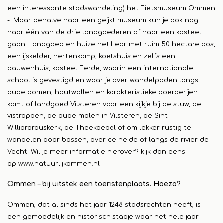
een interessante stadswandeling) het Fietsmuseum Ommen
-. Maar behalve naar een geijkt museum kun je ook nog
naar één van de drie landgoederen of naar een kasteel
gaan: Landgoed en huize het Lear met ruim 50 hectare bos,
een ijskelder, hertenkamp, koetshuis en zelfs een
pauwenhuis, kasteel Eerde, waarin een internationale
school is gevestigd en waar je over wandelpaden langs
oude bomen, houtwallen en karakteristieke boerderijen
komt of landgoed Vilsteren voor een kijkje bij de stuw, de
vistrappen, de oude molen in Vilsteren, de Sint
Willibrorduskerk, de Theekoepel of om lekker rustig te
wandelen door bossen, over de heide of langs de rivier de
Vecht. Wil je meer informatie hierover? kijk dan eens
op
www.natuurlijkommen.nl
Ommen – bij uitstek een toeristenplaats. Hoezo?
Ommen, dat al sinds het jaar 1248 stadsrechten heeft, is
een gemoedelijk en historisch stadje waar het hele jaar