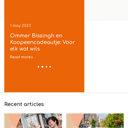
1 may 2023
1 may 2023
ek
Ommer Bissingh en
Koopeencadeautje
je
Koopeencadeautje: Voor
gratis inpakservic
t
elk wat wils
in Ommen
Read more
Read more
Recent articles