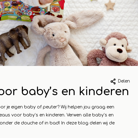
023
1 mei 2023
Delen
oor baby’s en kinderen
k van
Ommer Bissin
kelbezoek aan
Koopeencadea
r je eigen baby of peuter? Wij helpen jou graag een
peencadeautje
Voor elk wat wi
deaus voor baby’s en kinderen. Verwen alle baby’s en
onder de douche of in bad! In deze blog delen wij de
 compleet
Lees meer
je uit