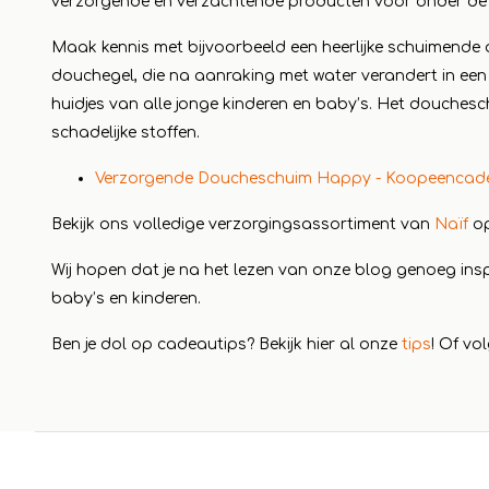
verzorgende en verzachtende producten voor onder de 
Maak kennis met bijvoorbeeld een heerlijke schuimend
douchegel, die na aanraking met water verandert in een
huidjes van alle jonge kinderen en baby’s. Het douchesc
schadelijke stoffen.
Verzorgende Doucheschuim Happy - Koopeencadea
Bekijk ons volledige verzorgingsassortiment van
Na
ïf
op
Wij hopen dat je na het lezen van onze blog genoeg in
baby’s en kinderen.
Ben je dol op cadeautips? Bekijk hier al onze
tips
!
Of vo