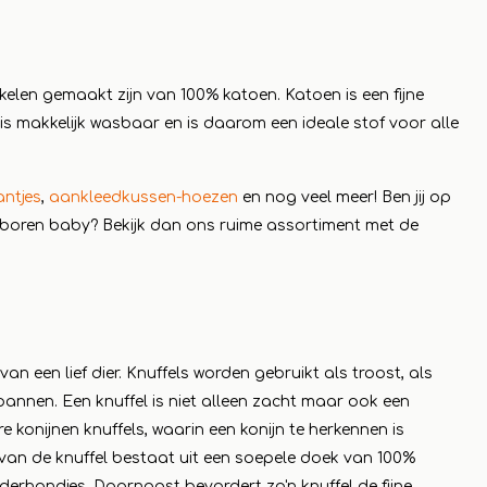
eer
ikelen gemaakt zijn van 100% katoen. Katoen is een fijne
 is makkelijk wasbaar en is daarom een ideale stof voor alle
ntjes
,
aankleedkussen-hoezen
en nog veel meer! Ben jij op
boren baby? Bekijk dan ons ruime assortiment met de
van een lief dier. Knuffels worden gebruikt als troost, als
spannen. Een knuffel is niet alleen zacht maar ook een
konijnen knuffels, waarin een konijn te herkennen is
van de knuffel bestaat uit een soepele doek van 100%
nderhandjes. Daarnaast bevordert zo'n knuffel de fijne