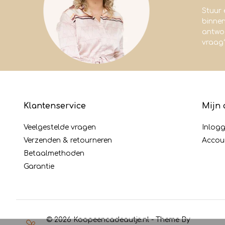
Stuur 
binne
antwoo
vraag
Klantenservice
Mijn 
Veelgestelde vragen
Inlog
Verzenden & retourneren
Accou
Betaalmethoden
Garantie
© 2026 Koopeencadeautje.nl - Theme By