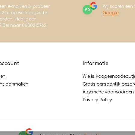
een e-mail en ik probeer
Wij scoren een
9,5
n 24u op werkdagen te
Google
rden. Heb je een
? Bel naar 0630210762
account
Informatie
gen
Wie is Koopeencadeautj
nt aanmaken
Gratis persoonlijk bezo
Algemene voorwaarden
Privacy Policy