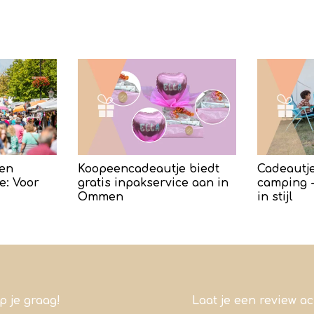
en
Koopeencadeautje biedt
Cadeautje
e: Voor
gratis inpakservice aan in
camping -
Ommen
in stijl
lp je graag!
Laat je een review a