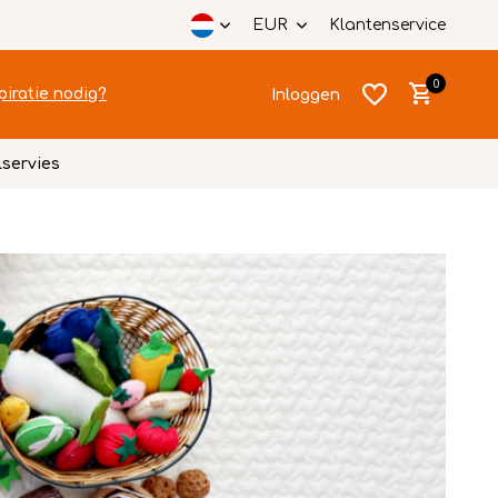
EUR
Klantenservice
0
piratie nodig?
Inloggen
lservies
Account
Account
aanmaken
aanmaken