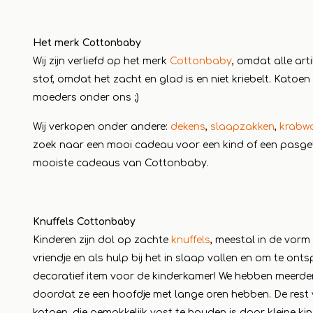
Lees m
Het merk Cottonbaby
Wij zijn verliefd op het merk
Cottonbaby
, omdat alle art
stof, omdat het zacht en glad is en niet kriebelt. Katoen
moeders onder ons ;)
Wij verkopen onder andere:
dekens
,
slaapzakken
,
krabwa
zoek naar een mooi cadeau voor een kind of een pasge
mooiste cadeaus van Cottonbaby.
Knuffels Cottonbaby
Kinderen zijn dol op zachte
knuffels
, meestal in de vorm 
vriendje en als hulp bij het in slaap vallen en om te ont
decoratief item voor de kinderkamer! We hebben meerdere 
doordat ze een hoofdje met lange oren hebben. De rest 
katoen, die gemakkelijk vast te houden is door kleine ki