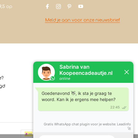
9,5
op
Meld je aan voor onze nieuwsbrief
Contact
e?
Koopeencadeautje.nl
rgd
Varsenerstraat 4
7731DC Ommen
Tel:
+31630210762
E-mail:
klantenservice@koopeencadeautje.nl