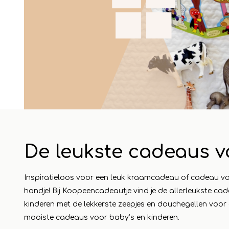
24 april 2023
1 mei 2
De leukste cadeaus v
eautje
Cadeautjes voor de
Maa
camping - Vakantie
win
Inspiratieloos voor een leuk kraamcadeau of cadeau voo
 aan in
vieren in stijl
Koo
handje! Bij Koopeencadeautje vind je de allerleukste ca
kinderen met de lekkerste zeepjes en douchegellen voor 
een
Lees meer
mooiste cadeaus voor baby’s en kinderen.
dag