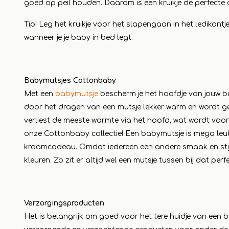
goed op peil houden. Daarom is een kruikje de perfecte o
Tip! Leg het kruikje voor het slapengaan in het ledikantje
wanneer je je baby in bed legt.
Babymutsjes Cottonbaby
Met een
babymutsje
bescherm je het hoofdje van jouw ba
door het dragen van een mutsje lekker warm en wordt ge
verliest de meeste warmte via het hoofd, wat wordt voo
onze Cottonbaby collectie! Een babymutsje is mega leu
kraamcadeau. Omdat iedereen een andere smaak en stijl h
kleuren. Zo zit er altijd wel een mutsje tussen bij dat perfe
Verzorgingsproducten
Het is belangrijk om goed voor het tere huidje van een 