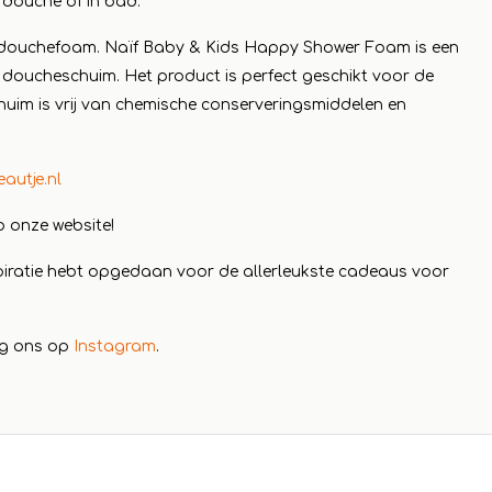
douche of in bad.
e douchefoam. Na
ï
f Baby & Kids Happy Shower Foam is een
 doucheschuim. Het product is perfect geschikt voor de
huim is vrij van chemische conserveringsmiddelen en
utje.nl
 onze website!
spiratie hebt opgedaan voor de allerleukste cadeaus voor
lg ons op
Instagram
.