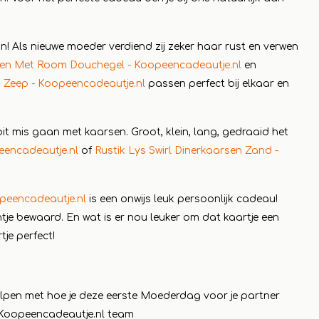
jn! Als nieuwe moeder verdiend zij zeker haar rust en verwen
ien Met Room Douchegel - Koopeencadeautje.nl
en
 Zeep - Koopeencadeautje.nl
passen perfect bij elkaar en
oit mis gaan met kaarsen. Groot, klein, lang, gedraaid het
peencadeautje.nl
of
Rustik Lys Swirl Dinerkaarsen Zand -
peencadeautje.nl
is een onwijs leuk persoonlijk cadeau!
intje bewaard. En wat is er nou leuker om dat kaartje een
tje perfect!
lpen met hoe je deze eerste Moederdag voor je partner
 Koopeencadeautje.nl team