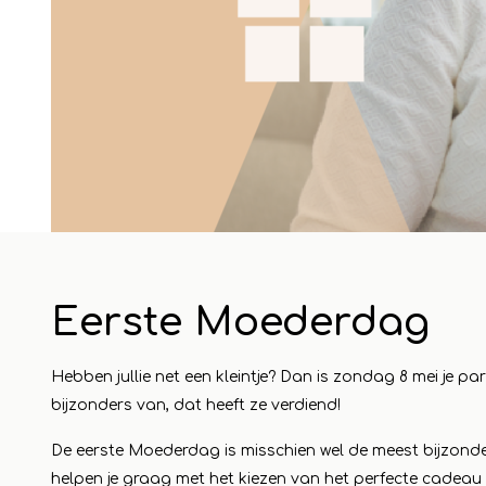
24 april 2023
1 mei 2
Eerste Moederdag
eautje
Cadeautjes voor de
Maa
camping - Vakantie
win
Hebben jullie net een kleintje? Dan is zondag 8 mei je 
 aan in
vieren in stijl
Koo
bijzonders van, dat heeft ze verdiend!
een
Lees meer
De eerste Moederdag is misschien wel de meest bijzondere 
dag
helpen je graag met het kiezen van het perfecte cadeau