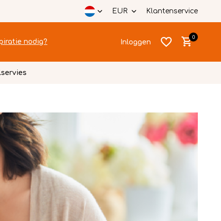
EUR
Klantenservice
0
piratie nodig?
Inloggen
lservies
Account
Account
aanmaken
aanmaken