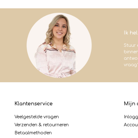
Ik he
Stuur 
binne
antwoo
vraag
Klantenservice
Mijn 
Veelgestelde vragen
Inlog
Verzenden & retourneren
Accou
Betaalmethoden