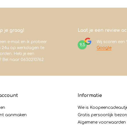
lp je graag!
Laat je een review a
een e-mail en ik probeer
Wij scoren een
9,5
n 24u op werkdagen te
Google
rden. Heb je een
? Bel naar 0630210762
account
Informatie
gen
Wie is Koopeencadeautj
nt aanmaken
Gratis persoonlijk bezo
Algemene voorwaarden