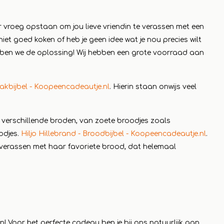
er vroeg opstaan om jou lieve vriendin te verassen met een
 niet goed koken of heb je geen idee wat je nou precies wilt
ben we de oplossing! Wij hebben een grote voorraad aan
akbijbel - Koopeencadeautje.nl
. Hierin staan onwijs veel
l verschillende broden, van zoete broodjes zoals
odjes.
Hiljo Hillebrand - Broodbijbel - Koopeencadeautje.nl
.
te verassen met haar favoriete brood, dat helemaal
n! Voor het perfecte cadeau ben je bij ons natuurlijk aan