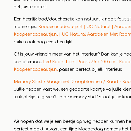
het juiste adres!
Een heerlijk bad/douchesetje kan natuurlijk nooit fout zi
momentjes.
Koopeencadeautje.nl | UC Natural | Aardbe
Koopeencadeautje.nl | UC Natural Aardbeien Met Room
ruiken ook nog eens heerlijk!
Of is jouw vriendin meer van het interieur? Dan kan je no
kan allemaal.
Led Kaars Licht Paars 7.5 x 10.0 cm - Koo
Koopeencadeautje.nl
passen perfect bij elk interieur.
Memory Shelf / Vaasje met Droogbloemen / Kaart - Koo
Jullie hebben vast wel een geboorte kaartje va jullie kle
leuk plekje te geven? In de memory shelf staat jullie kaar
We hopen dat we je een beetje op weg hebben kunnen he
perfect maakt. Alvast een fijne Moederdag namens het