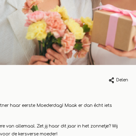
023
1 mei 2023
Delen
k van
Ommer Bissin
kelbezoek aan
Koopeencadea
partner haar eerste Moederdag! Maak er dan écht iets
peencadeautje
Voor elk wat wi
 compleet
Lees meer
van allemaal. Zet jij haar dit jaar in het zonnetje? Wij
je uit
 voor de kersverse moeder!