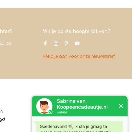
chter?
Wil je op de hoogte blijven?
9,5
op
Meld je aan voor onze nieuwsbrief
Contact
e?
Koopeencadeautje.nl
rgd
Varsenerstraat 4
7731DC Ommen