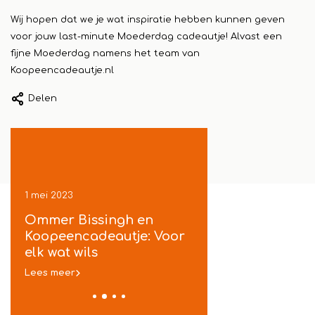
Wij hopen dat we je wat inspiratie hebben kunnen geven
voor jouw last-minute Moederdag cadeautje! Alvast een
fijne Moederdag namens het team van
Koopeencadeautje.nl
Delen
1 mei 2023
1 mei 2023
ek
Ommer Bissingh en
Koopeencadeautje
je
Koopeencadeautje: Voor
gratis inpakservic
t
elk wat wils
in Ommen
Lees meer
Lees meer