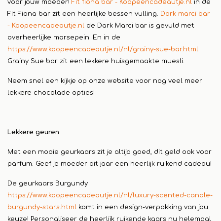
voor jouw moeder!
Fit fiona bar - Koopeencadeautje.nl
in de
Fit Fiona bar zit een heerlijke bessen vulling.
Dark marci bar
- Koopeencadeautje.nl
de Dark Marci bar is gevuld met
overheerlijke marsepein. En in de
https://www.koopeencadeautje.nl/nl/grainy-sue-bar.html
Grainy Sue bar zit een lekkere huisgemaakte muesli.
Neem snel een kijkje op onze website voor nog veel meer
lekkere chocolade opties!
Lekkere geuren
Met een mooie geurkaars zit je altijd goed, dit geld ook voor
parfum. Geef je moeder dit jaar een heerlijk ruikend cadeau!
De geurkaars Burgundy
https://www.koopeencadeautje.nl/nl/luxury-scented-candle-
burgundy-stars.html
komt in een design-verpakking van jou
keuze! Personaliseer de heerlijk ruikende kaars nu helemaal