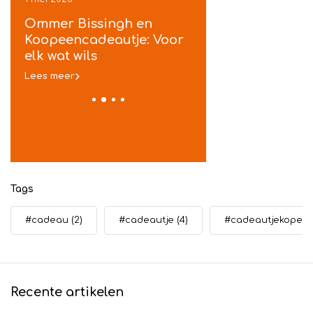
ek
Ommer Bissingh en
Koopeencadeautje
je
Koopeencadeautje: Voor
gratis inpakservic
t
elk wat wils
in Ommen
Lees meer
Lees meer
Tags
#cadeau
(2)
#cadeautje
(4)
#cadeautjekopen
Recente artikelen