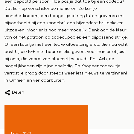
één bepaald persoon. Hoe pas je dat toe bij een cadeau?
Dat kan op verschillende manieren. Zo kun je
manchetknopen, een hangertje of ring laten graveren en
bijvoorbeeld bij een zonnebril een bijzondere brillenkoker
uitzoeken. Maar er is nog meer mogelijk. Denk aan de kleur
van of het patroon op cadeaupapier, een bijpassend strikje.
Of een kaartje met een leuke afbeelding erop, die nou écht
past bij die BFF met haar unieke gevoel voor humor of juist
bij oma, die vooral van bloemetjes houdt. En… Ach, de
mogelijkheden zijn bijna oneindig. En Koopeencadeautje
verrast je graag door steeds weer iets nieuws te verzinnen!
In Ommen en ver daarbuiten.
Delen
1 mei 2023
1 mei 2023