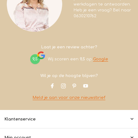
werkdagen te antwoorden.
Heb je een vraag? Bel naar
0630210762
Laat je een review achter?
9,5
Wij scoren een
9,5
op
Google
Wil je op de hoogte blijven?
Meld je aan voor onze nieuwsbrief
Klantenservice
Mijn account