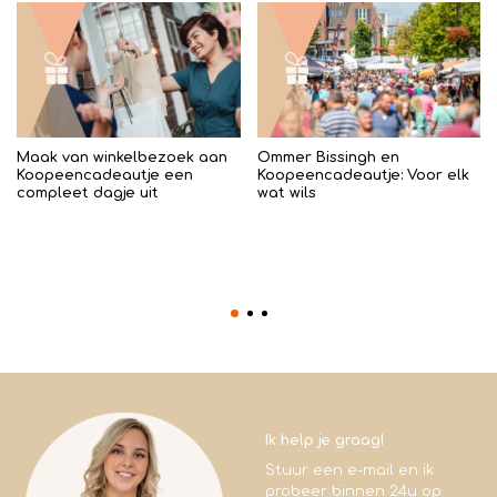
Maak van winkelbezoek aan
Ommer Bissingh en
Koopeencadeautje een
Koopeencadeautje: Voor elk
compleet dagje uit
wat wils
Ik help je graag!
Stuur een e-mail en ik
probeer binnen 24u op