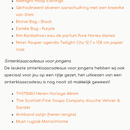
Midnight Hoop Earrings
Gerhodineerd zilveren aanschuifring met een breedte
van 2mm
Binnie Bag – Black
Esmée Bag – Purple
Kim Kardashian eau de parfum Pure Honey dames
Peter Pauper agenda Twilight City 12,7 x 17,8 cm papier
roze
Sinterklaascadeaus voor jongens
De leukste sinterklaascadeaus voor jongens hebben wij ook
speciaal voor jou op een rijtje gezet, het uitkiezen van een
sinterklaascadeau is nog nooit zó makkelijk geweest!
TH1710451 Heren Horloge 44mm
The Scottish Fine Soaps Company douche Vetiver &
Sandel
Armband satijn (heren lengte)
Must rugzak Monochrome