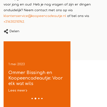
voor jong en oud. Heb je nog vragen of zijn er dingen
onduidelijk? Neem contact met ons op via
klantenservice@koopeencadeautje.nl
of bel ons via
+31630210762
.
Delen
1 mei 2023
1 mei 2023
k
Ommer Bissingh en
Koopeencadeautje 
Koopeencadeautje: Voor
gratis inpakservice
elk wat wils
in Ommen
Lees meer
Lees meer