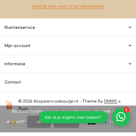
Meld je aan voor onze nieuwsbrief
Klantenservice
Mijn account
Informatie
Contact
© 2026 Koopeencadeautje.nl - Theme By
DMWS
x
Plus+
Wij slaan cookies op om onze website te verbeteren. Is dat
akkoord?
Ja
Nee
Meer over cookies »