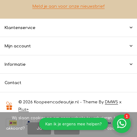
Meld je aan voor onze nieuwsbrief
Klantenservice
Mijn account
Informatie
Contact
© 2026 Koopeencadeautje.nl - Theme By
DMWS
x
Plus+
Wij slaan cookies op om onze website te verbeteren. Is dat
akkoord?
Ja
Nee
Meer over cookies »