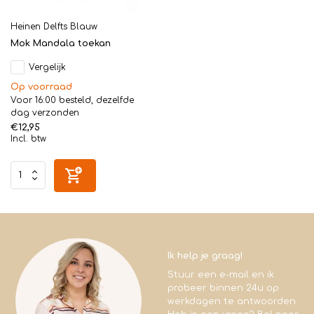
Heinen Delfts Blauw
Mok Mandala toekan
Vergelijk
Op voorraad
Voor 16:00 besteld, dezelfde
dag verzonden
€12,95
Incl. btw
Ik help je graag!
Stuur een e-mail en ik
probeer binnen 24u op
werkdagen te antwoorden.