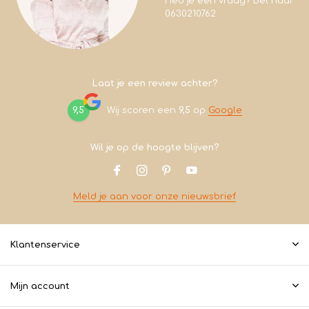
Heb je een vraag? Bel naar
0630210762
Laat je een review achter?
9,5
Wij scoren een
9,5
op
Google
Wil je op de hoogte blijven?
Meld je aan voor onze nieuwsbrief
Klantenservice
Mijn account