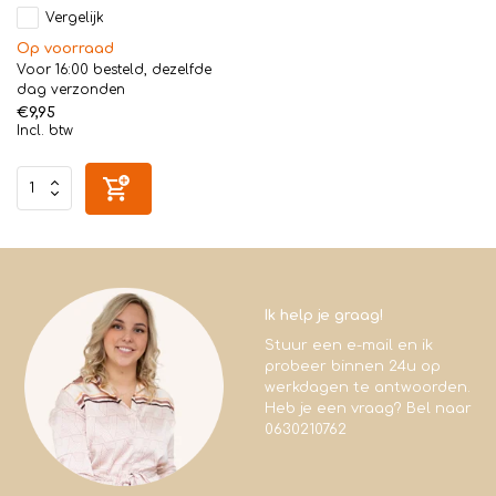
Vergelijk
Op voorraad
Voor 16:00 besteld, dezelfde
dag verzonden
€9,95
Incl. btw
Ik help je graag!
Stuur een e-mail en ik
probeer binnen 24u op
werkdagen te antwoorden.
Heb je een vraag? Bel naar
0630210762