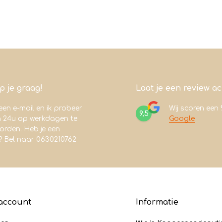
lp je graag!
Laat je een review a
een e-mail en ik probeer
Wij scoren een
9,5
n 24u op werkdagen te
Google
rden. Heb je een
? Bel naar 0630210762
account
Informatie