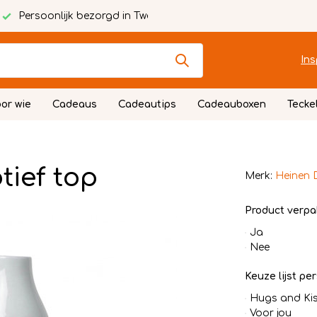
Persoonlijk bezorgd in Twente
Ins
or wie
Cadeaus
Cadeautips
Cadeauboxen
Tecke
ief top
Merk:
Heinen 
Product verpa
Ja
Nee
Keuze lijst per
Hugs and Ki
Voor jou