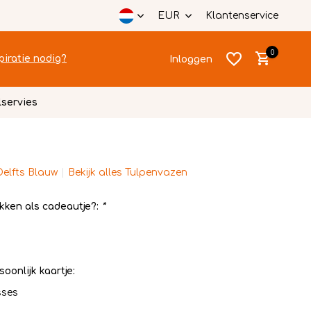
EUR
Klantenservice
0
piratie nodig?
Inloggen
lservies
Delfts Blauw
Bekijk alles Tulpenvazen
Account
Account
aanmaken
aanmaken
kken als cadeautje?:
*
soonlijk kaartje:
sses