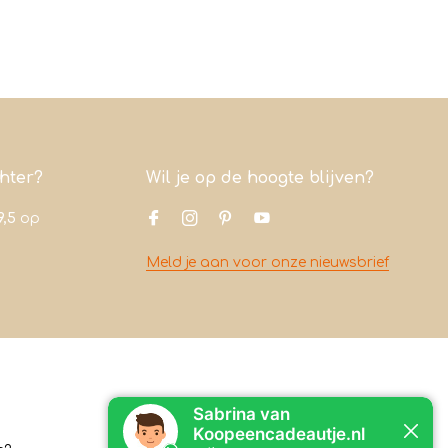
chter?
Wil je op de hoogte blijven?
9,5
op
Meld je aan voor onze nieuwsbrief
Contact