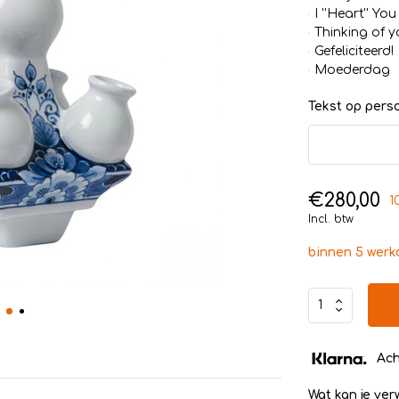
I ''Heart'' You
Thinking of y
Gefeliciteerd!
Moederdag
Tekst op persoo
€280,00
1
Incl. btw
binnen 5 wer
Ach
Wat kan je ve