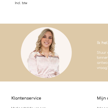
Incl. btw
Ik he
Stuur 
binne
antwoo
vraag
Klantenservice
Mijn 