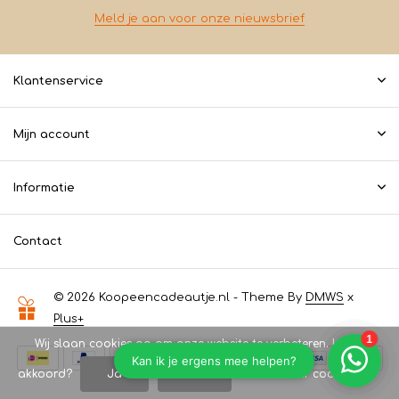
Meld je aan voor onze nieuwsbrief
Klantenservice
Mijn account
Informatie
Contact
© 2026 Koopeencadeautje.nl - Theme By
DMWS
x
Plus+
Wij slaan cookies op om onze website te verbeteren. Is dat
akkoord?
Ja
Nee
Meer over cookies »