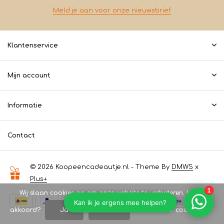
Meld je aan voor onze nieuwsbrief
Klantenservice
Mijn account
Informatie
Contact
© 2026 Koopeencadeautje.nl - Theme By
DMWS
x
Plus+
Wij slaan cookies op om onze website te verbeteren. Is dat
akkoord?
Ja
Nee
Meer over cookies »