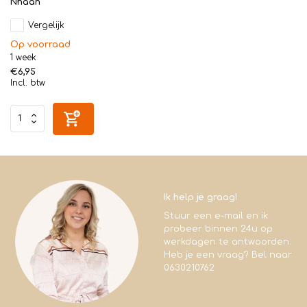
Nhaan
Vergelijk
Op voorraad
1 week
€6,95
Incl. btw
Ik help je graag!
Stuur een e-mail en ik
probeer binnen 24u op
werkdagen te antwoorden.
Heb je een vraag? Bel naar
0630210762