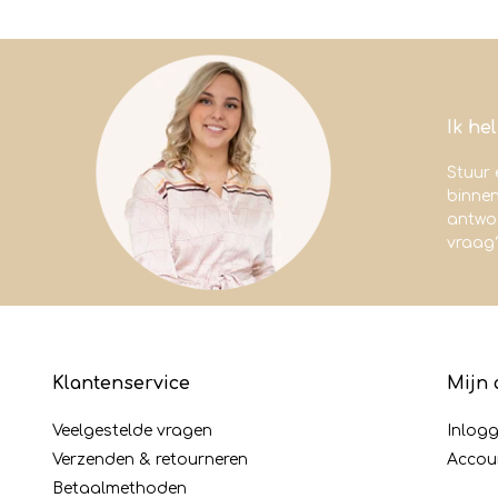
Ik he
Stuur 
binne
antwoo
vraag
Klantenservice
Mijn 
Veelgestelde vragen
Inlog
Verzenden & retourneren
Accou
Betaalmethoden