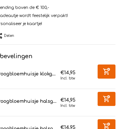
zending boven de € 100,-
cadeautje wordt feestelijk verpakt!
sonaliseer je kaartje!
Delen
bevelingen
€14,95
oogbloemhuisje klokg...
Incl. btw
€14,95
oogbloemhuisje halsg...
Incl. btw
€14,95
oogbloemhuisje halsg...