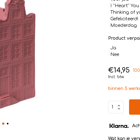
I ''Heart'' You
Thinking of y
Gefeliciteerd!
Moederdag
Product verpa
Ja
Nee
€14,95
10
Incl. btw
binnen 5 wer
Ach
Wat kan je ve