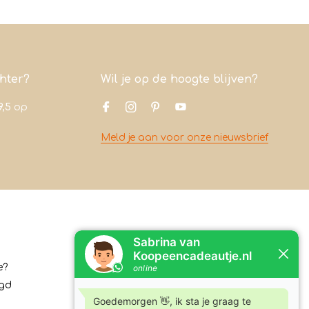
chter?
Wil je op de hoogte blijven?
9,5
op
Meld je aan voor onze nieuwsbrief
Contact
e?
Koopeencadeautje.nl
rgd
Varsenerstraat 4
7731DC Ommen