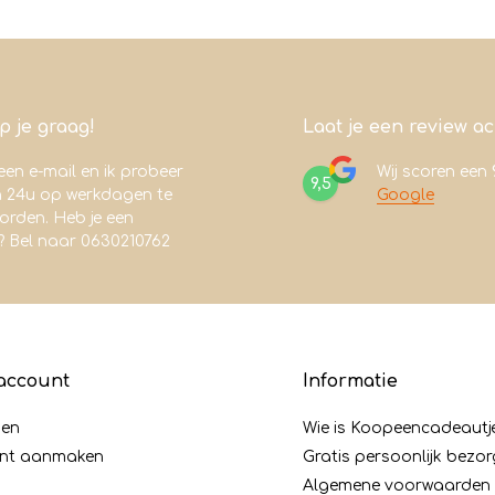
lp je graag!
Laat je een review a
een e-mail en ik probeer
Wij scoren een
9,5
n 24u op werkdagen te
Google
rden. Heb je een
? Bel naar 0630210762
account
Informatie
gen
Wie is Koopeencadeautj
nt aanmaken
Gratis persoonlijk bezo
Algemene voorwaarden