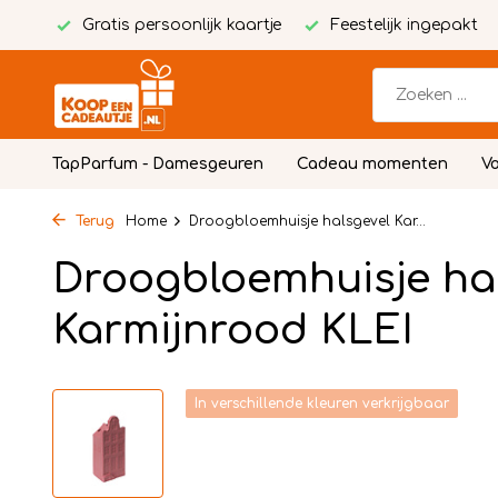
Gratis persoonlijk kaartje
Feestelijk ingepakt
TapParfum - Damesgeuren
Cadeau momenten
Vo
Terug
Home
Droogbloemhuisje halsgevel Kar...
Droogbloemhuisje ha
Karmijnrood KLEI
In verschillende kleuren verkrijgbaar