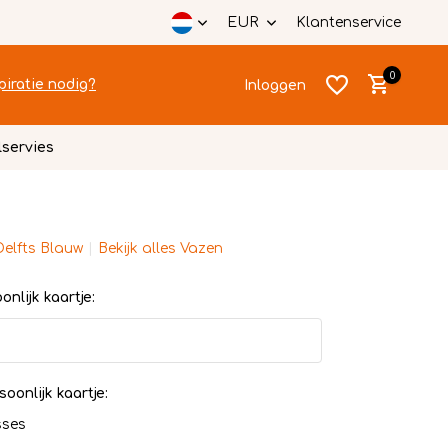
EUR
Klantenservice
0
piratie nodig?
Inloggen
lservies
Delfts Blauw
Bekijk alles Vazen
Account
Account
aanmaken
aanmaken
nlijk kaartje:
soonlijk kaartje:
sses