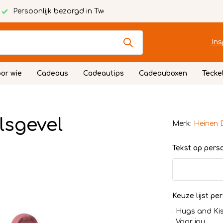
Persoonlijk bezorgd in Twente
Ins
or wie
Cadeaus
Cadeautips
Cadeauboxen
Tecke
lsgevel
Merk:
Heinen 
Tekst op persoo
Keuze lijst per
Hugs and Ki
Voor jou