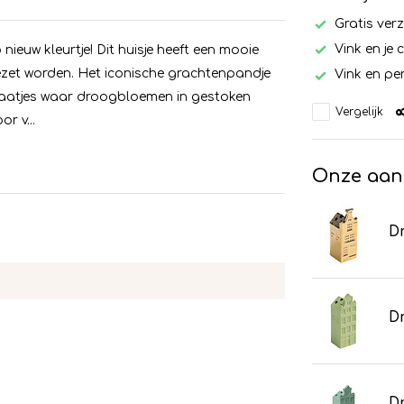
Gratis ver
Vink en je 
nieuw kleurtje! Dit huisje heeft een mooie
ezet worden. Het iconische grachtenpandje
Vink en per
f gaatjes waar droogbloemen in gestoken
Vergelijk
r v...
Onze aan
Dr
Dr
Dr