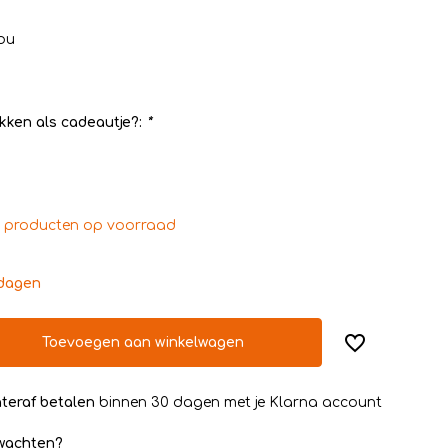
ou
kken als cadeautje?:
*
0 producten op voorraad
kdagen
Toevoegen aan winkelwagen
teraf betalen
binnen 30 dagen met je Klarna account
rwachten?