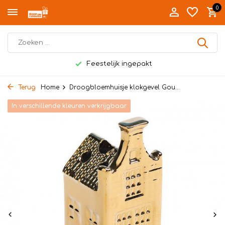
0
Feestelijk ingepakt
Terug
Home
Droogbloemhuisje klokgevel Gou...
In verschillende kleuren verkrijgbaar