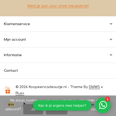
Meld je aan voor onze nieuwsbrief
Klantenservice
Mijn account
Informatie
Contact
© 2026 Koopeencadeautje.nl - Theme By
DMWS
x
Plus+
Wij slaan cookies op om onze website te verbeteren. Is dat
akkoord?
Ja
Nee
Meer over cookies »