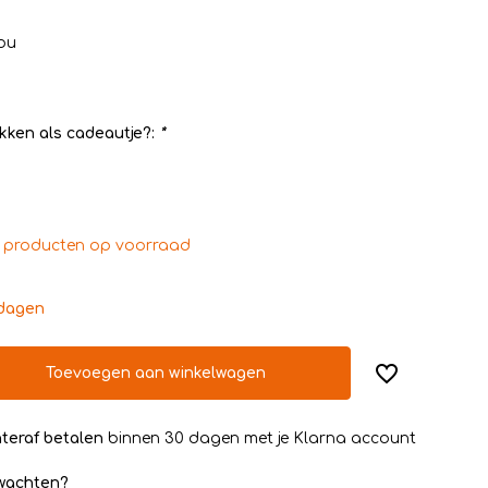
ou
kken als cadeautje?:
*
 producten op voorraad
kdagen
Toevoegen aan winkelwagen
teraf betalen
binnen 30 dagen met je Klarna account
rwachten?