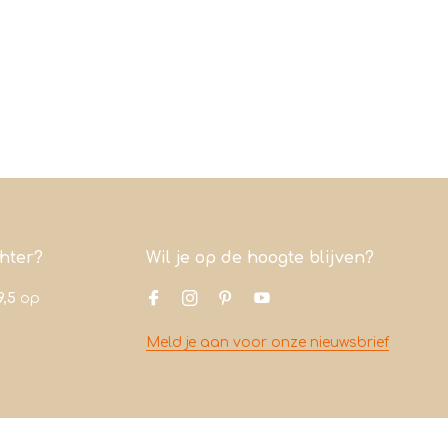
chter?
Wil je op de hoogte blijven?
9,5
op
Meld je aan voor onze nieuwsbrief