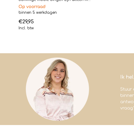
Op voorraad
binnen 5 werkdagen
€29,95
Incl. btw
Ik he
Stuur 
binne
antwoo
vraag