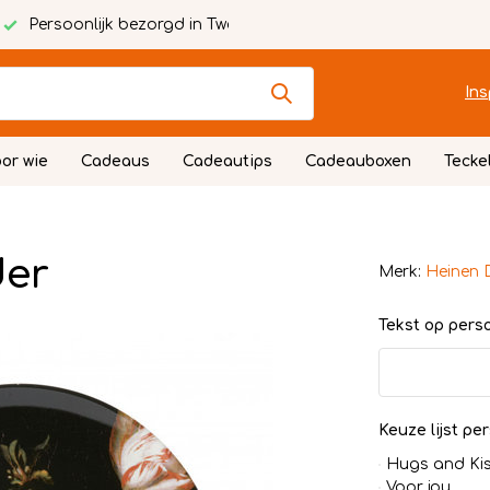
Persoonlijk bezorgd in Twente
Ins
or wie
Cadeaus
Cadeautips
Cadeauboxen
Tecke
der
Merk:
Heinen 
Tekst op persoo
Keuze lijst per
Hugs and Ki
Voor jou