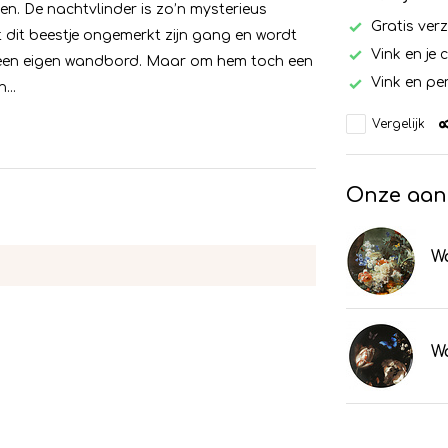
en. De nachtvlinder is zo’n mysterieus
Gratis ver
t dit beestje ongemerkt zijn gang en wordt
Vink en je 
j een eigen wandbord. Maar om hem toch een
Vink en per
...
Vergelijk
Onze aan
W
W