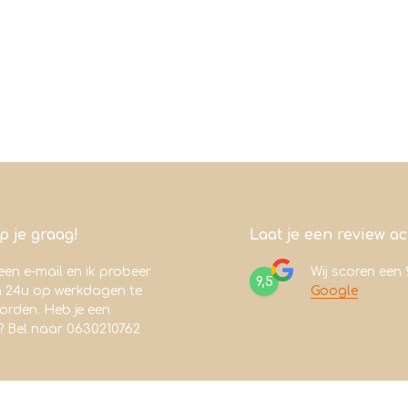
lp je graag!
Laat je een review a
een e-mail en ik probeer
Wij scoren een
9,5
n 24u op werkdagen te
Google
rden. Heb je een
? Bel naar 0630210762