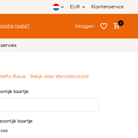
EUR
Klantenservice
0
piratie nodig?
Inloggen
lservies
Delfts Blauw
Bekijk alles Wanddecoratie
Account
Account
aanmaken
aanmaken
nlijk kaartje:
soonlijk kaartje:
sses