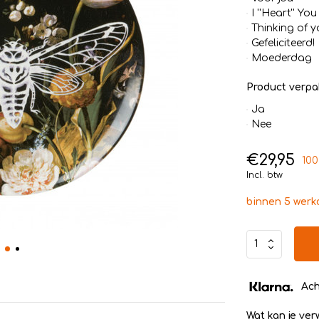
I ''Heart'' You
Thinking of y
Gefeliciteerd!
Moederdag
Product verpa
Ja
Nee
€29,95
100
Incl. btw
binnen 5 wer
Ach
Wat kan je ve