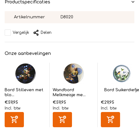
Productspecificaties
Artikelnummer
D8020
Vergelijk
Delen
Onze aanbevelingen
Bord Stilleven met
Wandbord
Bord Suikerdiefj
blo...
Melkmeisje me...
€59,95
€59,95
€29,95
Incl. btw
Incl. btw
Incl. btw